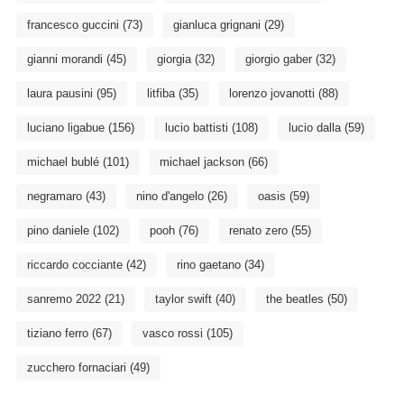
francesco guccini
(73)
gianluca grignani
(29)
gianni morandi
(45)
giorgia
(32)
giorgio gaber
(32)
laura pausini
(95)
litfiba
(35)
lorenzo jovanotti
(88)
luciano ligabue
(156)
lucio battisti
(108)
lucio dalla
(59)
michael bublé
(101)
michael jackson
(66)
negramaro
(43)
nino d'angelo
(26)
oasis
(59)
pino daniele
(102)
pooh
(76)
renato zero
(55)
riccardo cocciante
(42)
rino gaetano
(34)
sanremo 2022
(21)
taylor swift
(40)
the beatles
(50)
tiziano ferro
(67)
vasco rossi
(105)
zucchero fornaciari
(49)