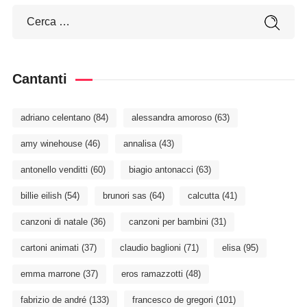
Cantanti
adriano celentano
(84)
alessandra amoroso
(63)
amy winehouse
(46)
annalisa
(43)
antonello venditti
(60)
biagio antonacci
(63)
billie eilish
(54)
brunori sas
(64)
calcutta
(41)
canzoni di natale
(36)
canzoni per bambini
(31)
cartoni animati
(37)
claudio baglioni
(71)
elisa
(95)
emma marrone
(37)
eros ramazzotti
(48)
fabrizio de andré
(133)
francesco de gregori
(101)