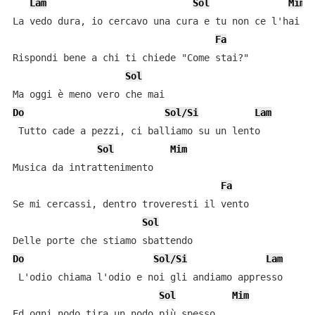
Lam
Sol
Mim
La vedo dura, io cercavo una cura e tu non ce l'hai

Fa
Rispondi bene a chi ti chiede "Come stai?"

Sol
Do
Sol/Si
Lam
 Tutto cade a pezzi, ci balliamo su un lento

Sol
Mim
Musica da intrattenimento

Fa
Se mi cercassi, dentro troveresti il vento

Sol
Do
Sol/Si
Lam
 L'odio chiama l'odio e noi gli andiamo appresso

Sol
Mim
Ed ogni nodo tira un nodo più spesso
