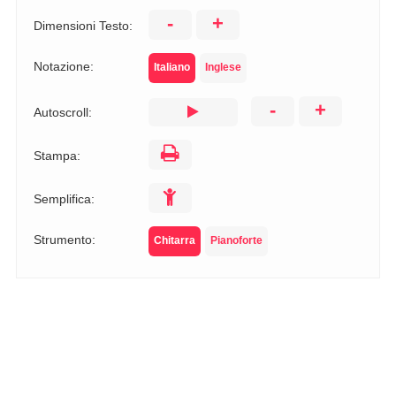
-
+
Dimensioni Testo:
Notazione:
Italiano
Inglese
-
+
Autoscroll:
Stampa:
Semplifica:
Strumento:
Chitarra
Pianoforte