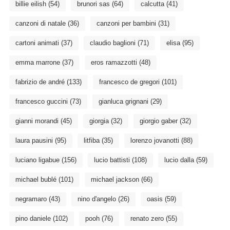
billie eilish
(54)
brunori sas
(64)
calcutta
(41)
canzoni di natale
(36)
canzoni per bambini
(31)
cartoni animati
(37)
claudio baglioni
(71)
elisa
(95)
emma marrone
(37)
eros ramazzotti
(48)
fabrizio de andré
(133)
francesco de gregori
(101)
francesco guccini
(73)
gianluca grignani
(29)
gianni morandi
(45)
giorgia
(32)
giorgio gaber
(32)
laura pausini
(95)
litfiba
(35)
lorenzo jovanotti
(88)
luciano ligabue
(156)
lucio battisti
(108)
lucio dalla
(59)
michael bublé
(101)
michael jackson
(66)
negramaro
(43)
nino d'angelo
(26)
oasis
(59)
pino daniele
(102)
pooh
(76)
renato zero
(55)