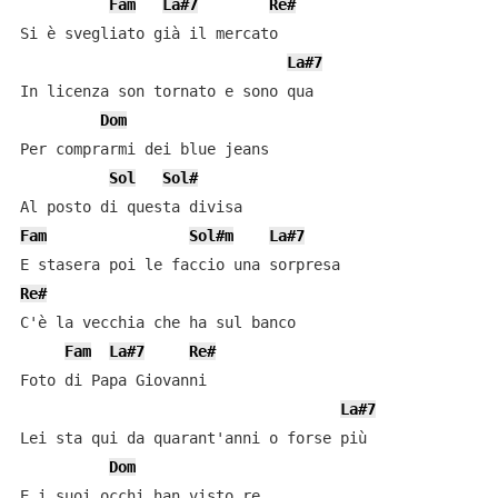
Fam
La#7
Re#
Si è svegliato già il mercato

La#7
In licenza son tornato e sono qua

Dom
Per comprarmi dei blue jeans

Sol
Sol#
Fam
Sol#m
La#7
Re#
C'è la vecchia che ha sul banco

Fam
La#7
Re#
Foto di Papa Giovanni

La#7
Lei sta qui da quarant'anni o forse più

Dom
E i suoi occhi han visto re
