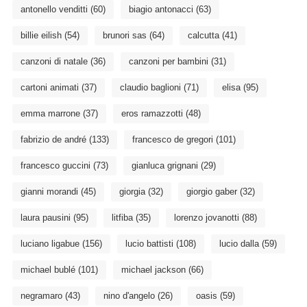
antonello venditti
(60)
biagio antonacci
(63)
billie eilish
(54)
brunori sas
(64)
calcutta
(41)
canzoni di natale
(36)
canzoni per bambini
(31)
cartoni animati
(37)
claudio baglioni
(71)
elisa
(95)
emma marrone
(37)
eros ramazzotti
(48)
fabrizio de andré
(133)
francesco de gregori
(101)
francesco guccini
(73)
gianluca grignani
(29)
gianni morandi
(45)
giorgia
(32)
giorgio gaber
(32)
laura pausini
(95)
litfiba
(35)
lorenzo jovanotti
(88)
luciano ligabue
(156)
lucio battisti
(108)
lucio dalla
(59)
michael bublé
(101)
michael jackson
(66)
negramaro
(43)
nino d'angelo
(26)
oasis
(59)