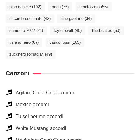
pino daniele
(102)
pooh
(76)
renato zero
(55)
riccardo cocciante
(42)
rino gaetano
(34)
sanremo 2022
(21)
taylor swift
(40)
the beatles
(50)
tiziano ferro
(67)
vasco rossi
(105)
zucchero fornaciari
(49)
Canzoni
Agitare Coca Cola accordi
Mexico accordi
Tu sei per me accordi
White Mustang accordi