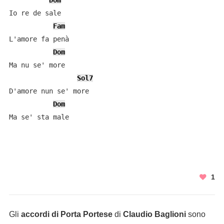
Dom
Io re de sale

Fam
L'amore fa penà

Dom
Ma nu se' more

Sol7
D'amore nun se' more

Dom
Ma se' sta male
1
Gli
accordi di Porta Portese
di
Claudio Baglioni
sono