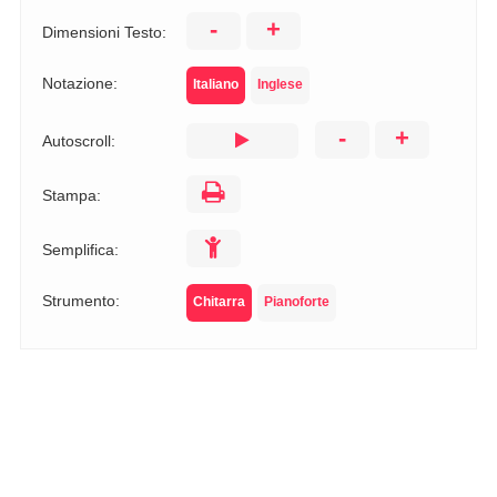
-
+
Dimensioni Testo:
Notazione:
Italiano
Inglese
-
+
Autoscroll:
Stampa:
Semplifica:
Strumento:
Chitarra
Pianoforte