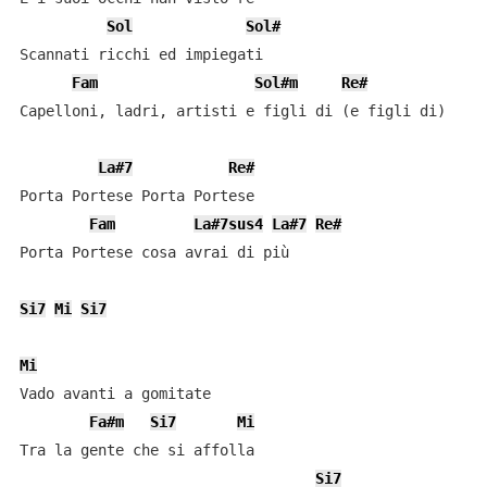
Sol
Sol#
Scannati ricchi ed impiegati

Fam
Sol#m
Re#
Capelloni, ladri, artisti e figli di (e figli di)

La#7
Re#
Porta Portese Porta Portese

Fam
La#7sus4
La#7
Re#
Porta Portese cosa avrai di più

Si7
Mi
Si7
Mi
Vado avanti a gomitate

Fa#m
Si7
Mi
Tra la gente che si affolla

Si7