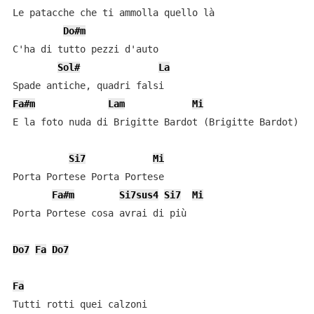
Le patacche che ti ammolla quello là

Do#m
C'ha di tutto pezzi d'auto

Sol#
La
Fa#m
Lam
Mi
E la foto nuda di Brigitte Bardot (Brigitte Bardot)

Si7
Mi
Porta Portese Porta Portese

Fa#m
Si7sus4
Si7
Mi
Porta Portese cosa avrai di più

Do7
Fa
Do7
Fa
Tutti rotti quei calzoni
