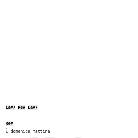
La#7
Re#
La#7
Re#
È domenica mattina
