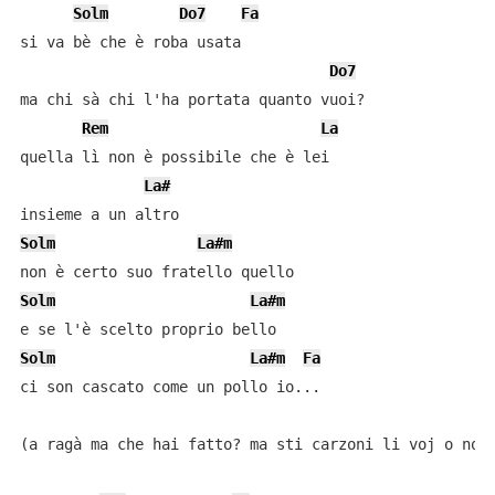
Solm
Do7
Fa
si va bè che è roba usata

Do7
ma chi sà chi l'ha portata quanto vuoi?

Rem
La
quella lì non è possibile che è lei

La#
Solm
La#m
Solm
La#m
Solm
La#m
Fa
ci son cascato come un pollo io...

(a ragà ma che hai fatto? ma sti carzoni li voj o non 