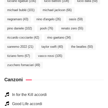
luciano ligabue
(156)
lucio battisti
(108)
lucio dalla
(59)
michael bublé
(101)
michael jackson
(66)
negramaro
(43)
nino d'angelo
(26)
oasis
(59)
pino daniele
(102)
pooh
(76)
renato zero
(55)
riccardo cocciante
(42)
rino gaetano
(34)
sanremo 2022
(21)
taylor swift
(40)
the beatles
(50)
tiziano ferro
(67)
vasco rossi
(105)
zucchero fornaciari
(49)
Canzoni
In for the Kill accordi
Good Life accordi