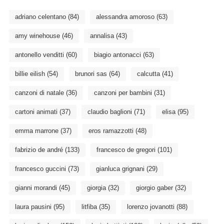
adriano celentano
(84)
alessandra amoroso
(63)
amy winehouse
(46)
annalisa
(43)
antonello venditti
(60)
biagio antonacci
(63)
billie eilish
(54)
brunori sas
(64)
calcutta
(41)
canzoni di natale
(36)
canzoni per bambini
(31)
cartoni animati
(37)
claudio baglioni
(71)
elisa
(95)
emma marrone
(37)
eros ramazzotti
(48)
fabrizio de andré
(133)
francesco de gregori
(101)
francesco guccini
(73)
gianluca grignani
(29)
gianni morandi
(45)
giorgia
(32)
giorgio gaber
(32)
laura pausini
(95)
litfiba
(35)
lorenzo jovanotti
(88)