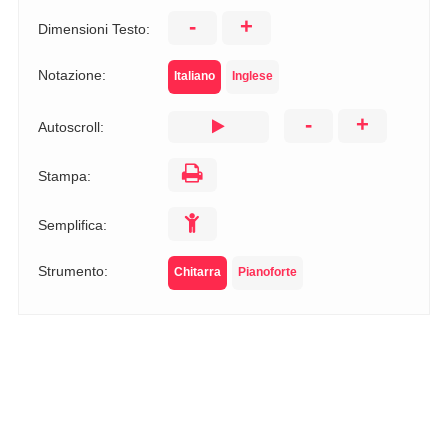
-
+
Dimensioni Testo:
Notazione:
Italiano
Inglese
-
+
Autoscroll:
Stampa:
Semplifica:
Strumento:
Chitarra
Pianoforte