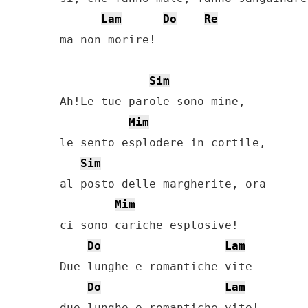
Lam
Do
Re
ma non morire!

Sim
Ah!Le tue parole sono mine,

Mim
le sento esplodere in cortile,

Sim
al posto delle margherite, ora

Mim
ci sono cariche esplosive!

Do
Lam
Due lunghe e romantiche vite

Do
Lam
due lunghe e romantiche vite!
