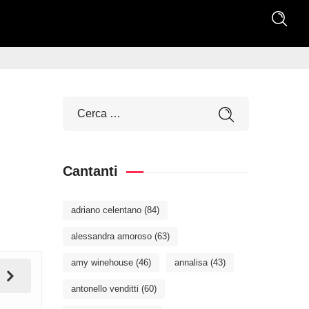
Cantanti
adriano celentano
(84)
alessandra amoroso
(63)
amy winehouse
(46)
annalisa
(43)
antonello venditti
(60)