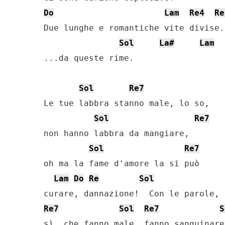
Do
Lam
Re4
Re
Due lunghe e romantiche vite divise..
Sol
La#
Lam
...da queste rime.

Sol
Re7
Le tue labbra stanno male, lo so,

Sol
Re7
non hanno labbra da mangiare,

Sol
Re7
oh ma la fame d'amore la si può

Lam
Do
Re
Sol
Re7
Sol
Re7
S
sì, che fanno male, fanno sanguinare,