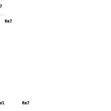
7
.

Re7
ol
Re7

