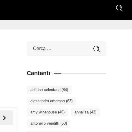
Cantanti
adriano celentano
(84)
alessandra amoroso
(63)
amy winehouse
(46)
annalisa
(43)
antonello venditti
(60)