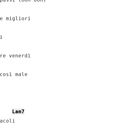


così male

Lam7
acoli
