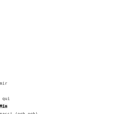
ir

qui

Mim
passi (ooh ooh)
