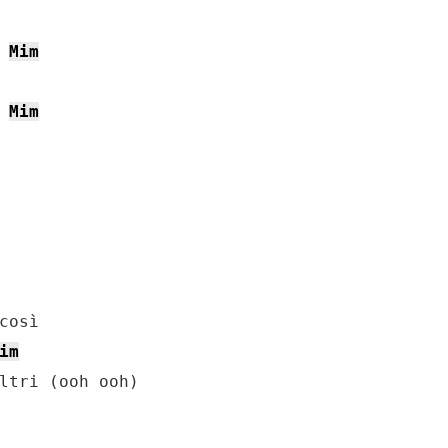
Mim
Mim
osì

im
ltri (ooh ooh)
