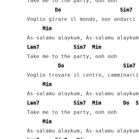
Take me to the party, ooh ooh

Do
Sim7
Voglio girare il mondo, non andarci 
Mim
Lam7
Sim7
Mim
Take me to the party, ooh ooh

Do
Sim7
Voglio trovare il centro, camminarci
Mim
Lam7
Sim7
Mim
Do
S
Take me to the party, ooh ooh

Mim