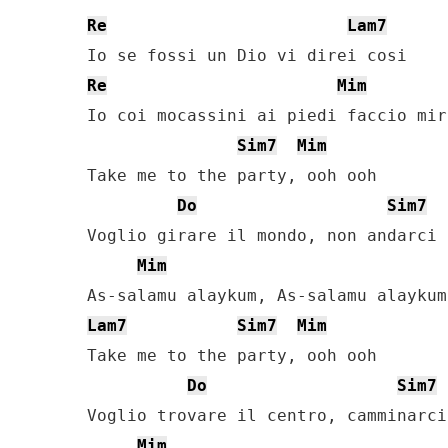
Re
Lam7
Re
Mim
Io coi mocassini ai piedi faccio mir
Sim7
Mim
Take me to the party, ooh ooh

Do
Sim7
Voglio girare il mondo, non andarci 
Mim
Lam7
Sim7
Mim
Take me to the party, ooh ooh

Do
Sim7
Voglio trovare il centro, camminarci
Mim