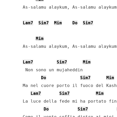
As-salamu alaykum, As-salamu alaykum

Lam7
Sim7
Mim
Do
Sim7
Mim
As-salamu alaykum, As-salamu alaykum

Lam7
Sim7
Mim
 Non sono un mujaheddin

Do
Sim7
Mim
Ma nel cuore porto il fuoco del Kashm
Lam7
Sim7
Mim
La luce della fede mi ha portato fin 
Do
Sim7
Come il vento soffia dietro ai miei 