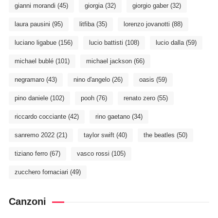
gianni morandi
(45)
giorgia
(32)
giorgio gaber
(32)
laura pausini
(95)
litfiba
(35)
lorenzo jovanotti
(88)
luciano ligabue
(156)
lucio battisti
(108)
lucio dalla
(59)
michael bublé
(101)
michael jackson
(66)
negramaro
(43)
nino d'angelo
(26)
oasis
(59)
pino daniele
(102)
pooh
(76)
renato zero
(55)
riccardo cocciante
(42)
rino gaetano
(34)
sanremo 2022
(21)
taylor swift
(40)
the beatles
(50)
tiziano ferro
(67)
vasco rossi
(105)
zucchero fornaciari
(49)
Canzoni