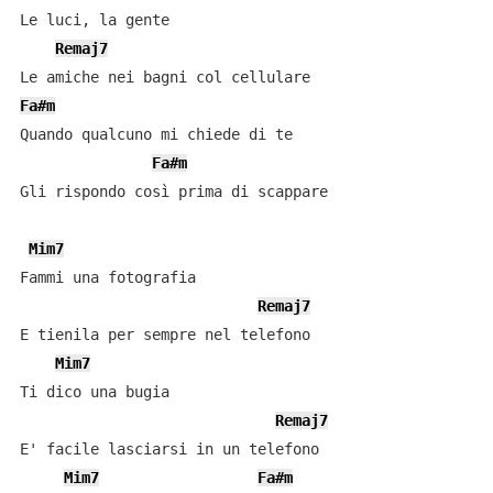
Le luci, la gente

Remaj7
Fa#m
Quando qualcuno mi chiede di te

Fa#m
Gli rispondo così prima di scappare

Mim7
Fammi una fotografia

Remaj7
E tienila per sempre nel telefono

Mim7
Ti dico una bugia

Remaj7
E' facile lasciarsi in un telefono

Mim7
Fa#m