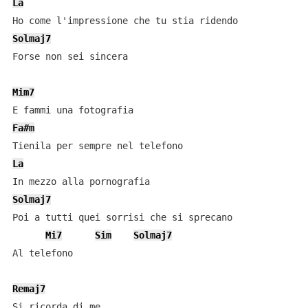
La
Solmaj7
Forse non sei sincera

Mim7
Fa#m
La
Solmaj7
Poi a tutti quei sorrisi che si sprecano

Mi7
Sim
Solmaj7
Al telefono

Remaj7