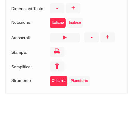
-
+
Dimensioni Testo:
Notazione:
Italiano
Inglese
-
+
Autoscroll:
Stampa:
Semplifica:
Strumento:
Chitarra
Pianoforte