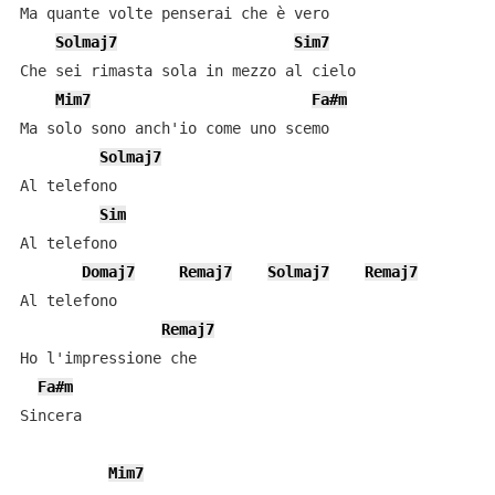
Ma quante volte penserai che è vero

Solmaj7
Sim7
Che sei rimasta sola in mezzo al cielo

Mim7
Fa#m
Ma solo sono anch'io come uno scemo

Solmaj7
Al telefono

Sim
Al telefono

Domaj7
Remaj7
Solmaj7
Remaj7
Al telefono

Remaj7
Ho l'impressione che

Fa#m
Sincera

Mim7