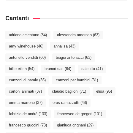
Cantanti
adriano celentano
(84)
alessandra amoroso
(63)
amy winehouse
(46)
annalisa
(43)
antonello venditti
(60)
biagio antonacci
(63)
billie eilish
(54)
brunori sas
(64)
calcutta
(41)
canzoni di natale
(36)
canzoni per bambini
(31)
cartoni animati
(37)
claudio baglioni
(71)
elisa
(95)
emma marrone
(37)
eros ramazzotti
(48)
fabrizio de andré
(133)
francesco de gregori
(101)
francesco guccini
(73)
gianluca grignani
(29)