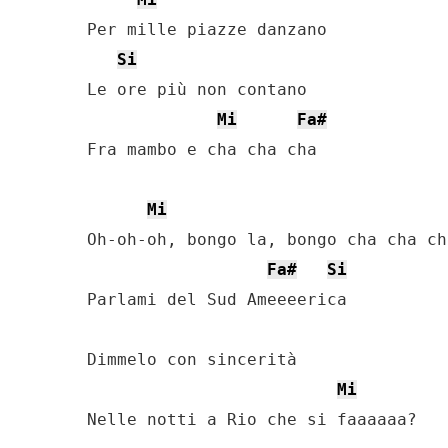
Per mille piazze danzano

Si
Le ore più non contano

Mi
Fa#
Fra mambo e cha cha cha

Mi
Oh-oh-oh, bongo la, bongo cha cha cha
Fa#
Si
Parlami del Sud Ameeeerica

Dimmelo con sincerità

Mi
Nelle notti a Rio che si faaaaaa?