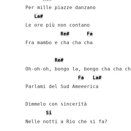
Per mille piazze danzano

La#
Le ore più non contano

Re#
Fa
Fra mambo e cha cha cha

Re#
Oh-oh-oh, bongo la, bongo cha cha cha
Fa
La#
Parlami del Sud Ameeerica

Dimmelo con sincerità

Si
Nelle notti a Rio che si fa?
