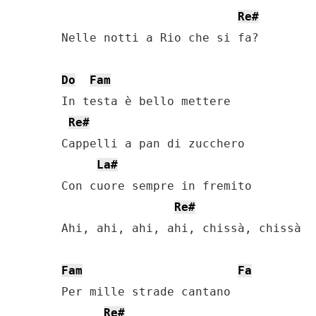
Re#
Nelle notti a Rio che si fa?

Do
Fam
In testa è bello mettere

Re#
Cappelli a pan di zucchero

La#
Con cuore sempre in fremito

Re#
Ahi, ahi, ahi, ahi, chissà, chissà 

Fam
Fa
Per mille strade cantano

Re#