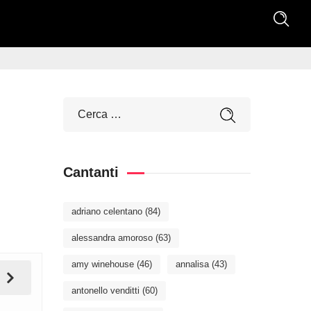
Cantanti
adriano celentano
(84)
alessandra amoroso
(63)
amy winehouse
(46)
annalisa
(43)
antonello venditti
(60)