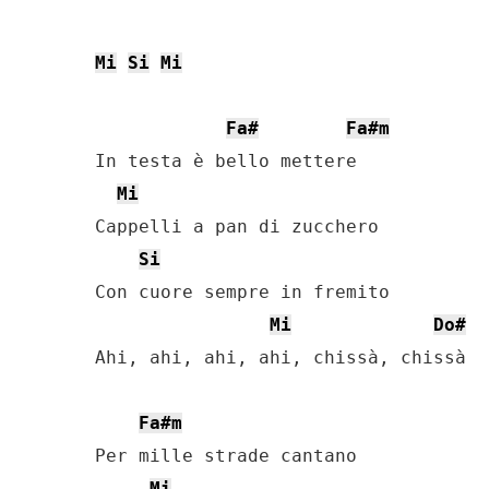
Mi
Si
Mi
Fa#
Fa#m
In testa è bello mettere

Mi
Cappelli a pan di zucchero

Si
Con cuore sempre in fremito

Mi
Do#
Ahi, ahi, ahi, ahi, chissà, chissà

Fa#m
Per mille strade cantano

Mi