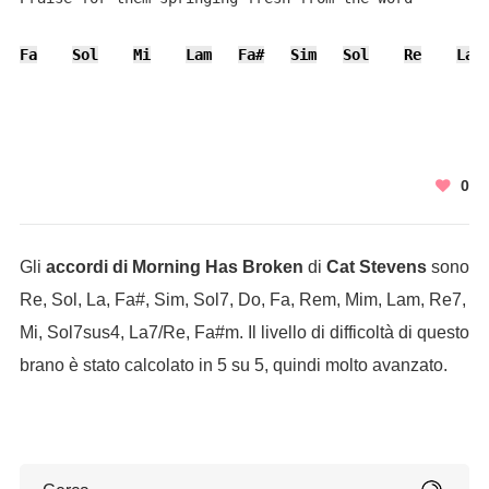
Fa
Sol
Mi
Lam
Fa#
Sim
Sol
Re
La7
0
Gli
accordi di Morning Has Broken
di
Cat Stevens
sono
Re, Sol, La, Fa#, Sim, Sol7, Do, Fa, Rem, Mim, Lam, Re7,
Mi, Sol7sus4, La7/Re, Fa#m. Il livello di difficoltà di questo
brano è stato calcolato in 5 su 5, quindi molto avanzato.