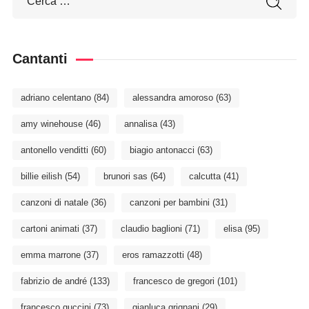
Cantanti
adriano celentano
(84)
alessandra amoroso
(63)
amy winehouse
(46)
annalisa
(43)
antonello venditti
(60)
biagio antonacci
(63)
billie eilish
(54)
brunori sas
(64)
calcutta
(41)
canzoni di natale
(36)
canzoni per bambini
(31)
cartoni animati
(37)
claudio baglioni
(71)
elisa
(95)
emma marrone
(37)
eros ramazzotti
(48)
fabrizio de andré
(133)
francesco de gregori
(101)
francesco guccini
(73)
gianluca grignani
(29)