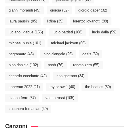
gianni morandi
(45)
giorgia
(32)
giorgio gaber
(32)
laura pausini
(95)
litfiba
(35)
lorenzo jovanotti
(88)
luciano ligabue
(156)
lucio battisti
(108)
lucio dalla
(59)
michael bublé
(101)
michael jackson
(66)
negramaro
(43)
nino d'angelo
(26)
oasis
(59)
pino daniele
(102)
pooh
(76)
renato zero
(55)
riccardo cocciante
(42)
rino gaetano
(34)
sanremo 2022
(21)
taylor swift
(40)
the beatles
(50)
tiziano ferro
(67)
vasco rossi
(105)
zucchero fornaciari
(49)
Canzoni