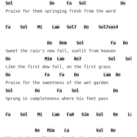
Sol
Do
Fa
Sol
Do
Praise for them springing fresh from the word

Fa
Sol
Mi
Lam
Sol7
Do
Sol7sus4
Do
Rem
Sol
Fa
Do
Do
Mim
Lam
Re7
Sol
Sol
Do
Fa
Fa
Do
Lam
Re
Sol
Do
Fa
Sol
Do
Sprung in completeness where his feet pass

Fa
Sol
Mi
Lam
Fa#
Sim
Sol
Re
La7
Re
Mim
La
Sol
Re