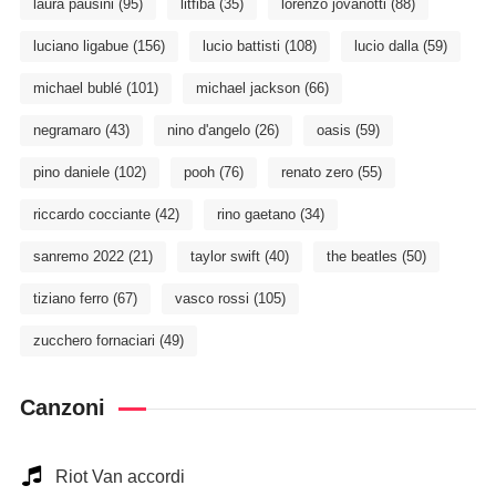
laura pausini
(95)
litfiba
(35)
lorenzo jovanotti
(88)
luciano ligabue
(156)
lucio battisti
(108)
lucio dalla
(59)
michael bublé
(101)
michael jackson
(66)
negramaro
(43)
nino d'angelo
(26)
oasis
(59)
pino daniele
(102)
pooh
(76)
renato zero
(55)
riccardo cocciante
(42)
rino gaetano
(34)
sanremo 2022
(21)
taylor swift
(40)
the beatles
(50)
tiziano ferro
(67)
vasco rossi
(105)
zucchero fornaciari
(49)
Canzoni
Riot Van accordi