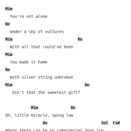
Mim
Re
Mim
Re
Mim
Re
Mim
Re
   Ain't that the sweetest gift?

Mim
Re
Oh, little miracle, swing low

Do
Sol
Fa#
Where there can be no compromises down low
