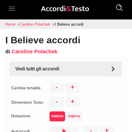
Home
Caroline Polachek
I Believe accordi
I Believe accordi
di
Caroline Polachek
Vedi tutti gli accordi
-
+
Cambia tonalità:
-
+
Dimensioni Testo:
Notazione:
Italiano
Inglese
-
+
Autoscroll: