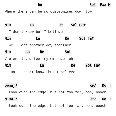
Do
Sol
Fa#
Mi
Where there can be no compromises down low

Mim
La
Re
Sol
Fa#
Mim
La
Re
Sol
Fa#
Mim
La
Re
Sol
Mim
La
Re
Sol
Fa#
   No, I don't know, but I believe

Domaj7
Re7
Do
Re
Mimaj7
Re7
Do
Re
  Look over the edge, but not too far, ooh, ooooh
