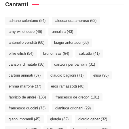
Cantanti
adriano celentano
(84)
alessandra amoroso
(63)
amy winehouse
(46)
annalisa
(43)
antonello venditti
(60)
biagio antonacci
(63)
billie eilish
(54)
brunori sas
(64)
calcutta
(41)
canzoni di natale
(36)
canzoni per bambini
(31)
cartoni animati
(37)
claudio baglioni
(71)
elisa
(95)
emma marrone
(37)
eros ramazzotti
(48)
fabrizio de andré
(133)
francesco de gregori
(101)
francesco guccini
(73)
gianluca grignani
(29)
gianni morandi
(45)
giorgia
(32)
giorgio gaber
(32)