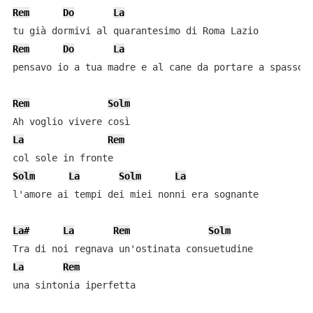
Rem
Do
La
Rem
Do
La
pensavo io a tua madre e al cane da portare a spasso

Rem
Solm
La
Rem
Solm
La
Solm
La
l'amore ai tempi dei miei nonni era sognante

La#
La
Rem
Solm
La
Rem
una sintonia iperfetta
