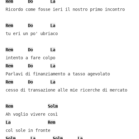
Rem
Do
La
Ricordo come fosse ieri il nostro primo incontro

Rem
Do
La
tu eri un po' ubriaco

Rem
Do
La
Rem
Do
La
Rem
Do
La
cesso di transazione alle mie ricerche di mercato

Rem
Solm
La
Rem
Solm
La
Solm
La