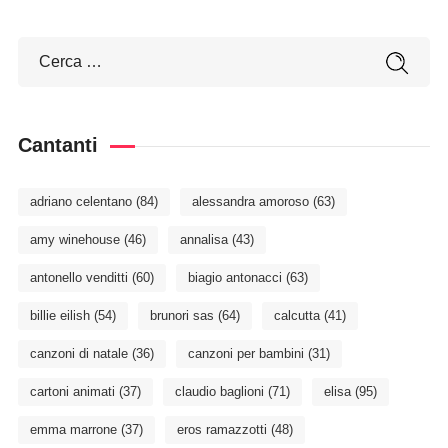
Cantanti
adriano celentano
(84)
alessandra amoroso
(63)
amy winehouse
(46)
annalisa
(43)
antonello venditti
(60)
biagio antonacci
(63)
billie eilish
(54)
brunori sas
(64)
calcutta
(41)
canzoni di natale
(36)
canzoni per bambini
(31)
cartoni animati
(37)
claudio baglioni
(71)
elisa
(95)
emma marrone
(37)
eros ramazzotti
(48)