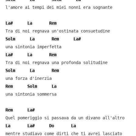
l'amore ai tempi dei miei nonni era sognante

La#
La
Rem
Solm
La
Rem
La#
La#
La
Rem
Solm
La
Rem
Rem
Solm
La
una sintonia sommersa

Rem
La#
La
La#
Do
La