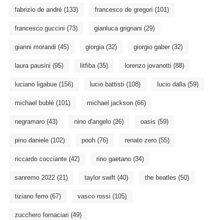
fabrizio de andré
(133)
francesco de gregori
(101)
francesco guccini
(73)
gianluca grignani
(29)
gianni morandi
(45)
giorgia
(32)
giorgio gaber
(32)
laura pausini
(95)
litfiba
(35)
lorenzo jovanotti
(88)
luciano ligabue
(156)
lucio battisti
(108)
lucio dalla
(59)
michael bublé
(101)
michael jackson
(66)
negramaro
(43)
nino d'angelo
(26)
oasis
(59)
pino daniele
(102)
pooh
(76)
renato zero
(55)
riccardo cocciante
(42)
rino gaetano
(34)
sanremo 2022
(21)
taylor swift
(40)
the beatles
(50)
tiziano ferro
(67)
vasco rossi
(105)
zucchero fornaciari
(49)