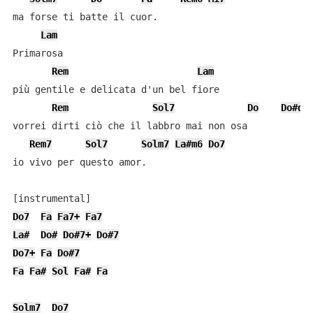
ma forse ti batte il cuor.

Lam
Primarosa

Rem
Lam
più gentile e delicata d'un bel fiore

Rem
Sol7
Do
Do#di
vorrei dirti ciò che il labbro mai non osa

Rem7
Sol7
Solm7
La#m6
Do7
io vivo per questo amor.

Do7
Fa
Fa7+
Fa7
La#
Do#
Do#7+
Do#7
Do7+
Fa
Do#7
Fa
Fa#
Sol
Fa#
Fa
Solm7
Do7