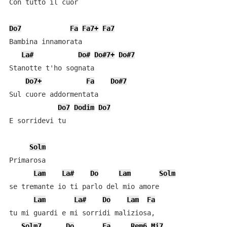
Con tutto il cuor

Do7
Fa
Fa7+
Fa7
Bambina innamorata

La#
Do#
Do#7+
Do#7
Stanotte t'ho sognata

Do7+
Fa
Do#7
Sul cuore addormentata

Do7
Dodim
Do7
E sorridevi tu

Solm
Primarosa

Lam
La#
Do
Lam
Solm
se tremante io ti parlo del mio amore

Lam
La#
Do
Lam
Fa
tu mi guardi e mi sorridi maliziosa,

Solm7
Do
Fa
Rem6
Mi7