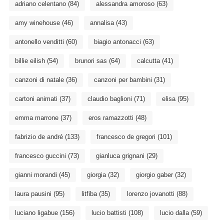
adriano celentano
(84)
alessandra amoroso
(63)
amy winehouse
(46)
annalisa
(43)
antonello venditti
(60)
biagio antonacci
(63)
billie eilish
(54)
brunori sas
(64)
calcutta
(41)
canzoni di natale
(36)
canzoni per bambini
(31)
cartoni animati
(37)
claudio baglioni
(71)
elisa
(95)
emma marrone
(37)
eros ramazzotti
(48)
fabrizio de andré
(133)
francesco de gregori
(101)
francesco guccini
(73)
gianluca grignani
(29)
gianni morandi
(45)
giorgia
(32)
giorgio gaber
(32)
laura pausini
(95)
litfiba
(35)
lorenzo jovanotti
(88)
luciano ligabue
(156)
lucio battisti
(108)
lucio dalla
(59)