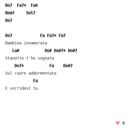
Do7
Fa7+
Fa6
Rem7
Sol7
Do7
Do7
Fa
Fa7+
Fa7
Bambina innamorata

La#
Do#
Do#7+
Do#7
Stanotte t'ho sognata

Do7+
Fa
Do#7
Sul cuore addormentata

Fa
E sorridevi tu
0