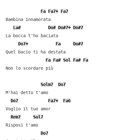
Fa
Fa7+
Fa7
Bambina innamorata

La#
Do#
Do#7+
Do#7
La bocca t'ho baciata

Do7+
Fa
Do#7
Quel bacio ti ha destata

Fa
Fa#
Sol
Fa#
Fa
Non lo scordare più

Solm7
Do7
M'hai detto t'amo

Do7
Fa7+
Fa6
Voglio il tuo amor

Rem7
Sol7
Risposi t'amo

Do7