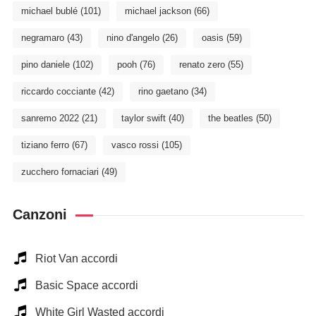
michael bublé
(101)
michael jackson
(66)
negramaro
(43)
nino d'angelo
(26)
oasis
(59)
pino daniele
(102)
pooh
(76)
renato zero
(55)
riccardo cocciante
(42)
rino gaetano
(34)
sanremo 2022
(21)
taylor swift
(40)
the beatles
(50)
tiziano ferro
(67)
vasco rossi
(105)
zucchero fornaciari
(49)
Canzoni
Riot Van accordi
Basic Space accordi
White Girl Wasted accordi