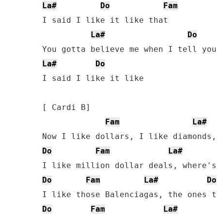
La#
Do
Fam
I said I like it like that

La#
Do
La#
Do
I said I like it like

[ Cardi B]

Fam
La#
Do
Fam
La#
Do
Fam
La#
Do
Do
Fam
La#