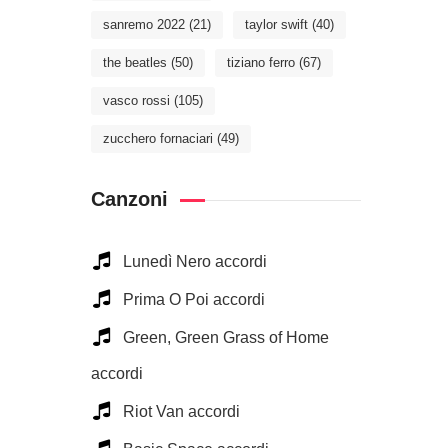
sanremo 2022
(21)
taylor swift
(40)
the beatles
(50)
tiziano ferro
(67)
vasco rossi
(105)
zucchero fornaciari
(49)
Canzoni
Lunedì Nero accordi
Prima O Poi accordi
Green, Green Grass of Home
accordi
Riot Van accordi