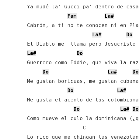
Ya mudé la' Gucci pa' dentro de casa
Fam
La#
Cabrón, a ti no te conocen ni en Pla
La#
Do
La#
Do
Guerrero como Eddie, que viva la raz
Do
La#
Do
Me gustan boricuas, me gustan cubana
Do
La#
Me gusta el acento de las colombiana
Do
La#
Do
Como mueve el culo la dominicana (¿q
                  C    
