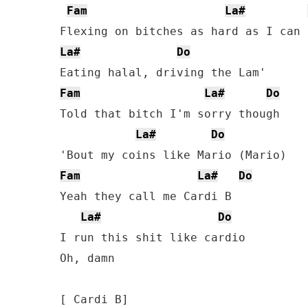
Fam
La#
La#
Do
Fam
La#
Do
Told that bitch I'm sorry though

La#
Do
Fam
La#
Do
Yeah they call me Cardi B

La#
Do
I run this shit like cardio

Oh, damn
