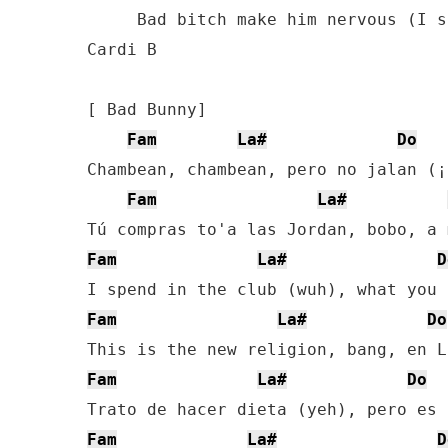
     Bad bitch make him nervous (I s
Cardi B

[ Bad Bunny]

Fam
La#
Do
Chambean, chambean, pero no jalan (¡
Fam
La#
Fam
La#
D
Fam
La#
Do
Fam
La#
Do
Fam
La#
D