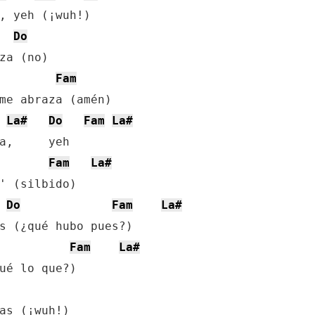
, yeh (¡wuh!)

Do
za (no)

Fam
La#
Do
Fam
La#
a,     yeh

Fam
La#
' (silbido)

Do
Fam
La#
s (¿qué hubo pues?)

Fam
La#
ué lo que?)
