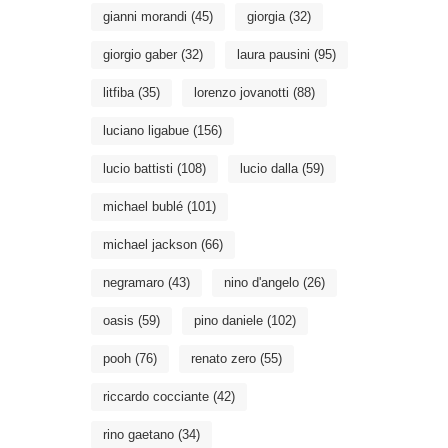
gianni morandi
(45)
giorgia
(32)
giorgio gaber
(32)
laura pausini
(95)
litfiba
(35)
lorenzo jovanotti
(88)
luciano ligabue
(156)
lucio battisti
(108)
lucio dalla
(59)
michael bublé
(101)
michael jackson
(66)
negramaro
(43)
nino d'angelo
(26)
oasis
(59)
pino daniele
(102)
pooh
(76)
renato zero
(55)
riccardo cocciante
(42)
rino gaetano
(34)