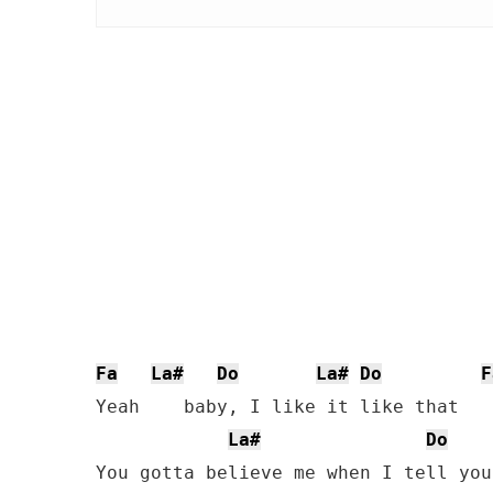
Fa
La#
Do
La#
Do
F
Yeah    baby, I like it like that

La#
Do