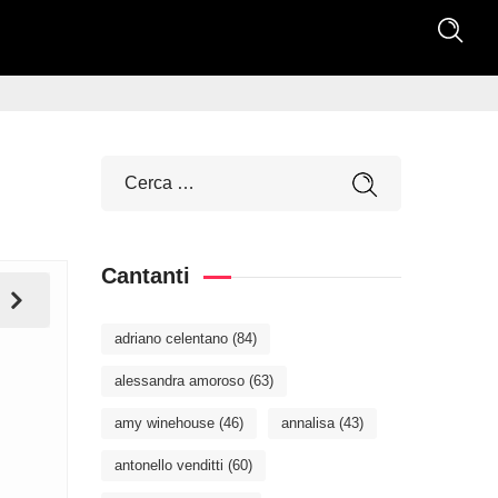
Cantanti
adriano celentano
(84)
alessandra amoroso
(63)
amy winehouse
(46)
annalisa
(43)
antonello venditti
(60)