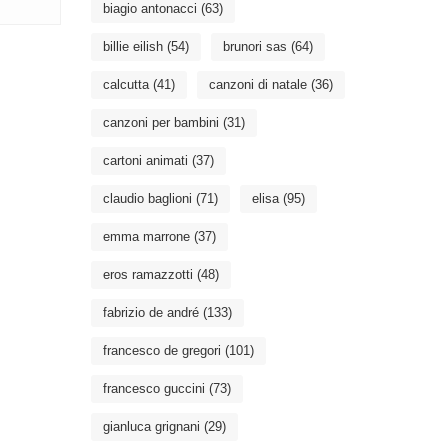
biagio antonacci
(63)
billie eilish
(54)
brunori sas
(64)
calcutta
(41)
canzoni di natale
(36)
canzoni per bambini
(31)
cartoni animati
(37)
claudio baglioni
(71)
elisa
(95)
emma marrone
(37)
eros ramazzotti
(48)
fabrizio de andré
(133)
francesco de gregori
(101)
francesco guccini
(73)
gianluca grignani
(29)