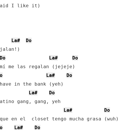
aid I like it)

La#
Do
jalan!)

Do
La#
Do
o
La#
Do
La#
Do
La#
Do
o
La#
Do