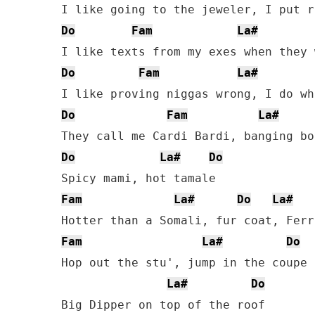
Do
Fam
La#
Do
Fam
La#
Do
Fam
La#
Do
La#
Do
Fam
La#
Do
La#
Fam
La#
Do
Hop out the stu', jump in the coupe 
La#
Do
Big Dipper on top of the roof
