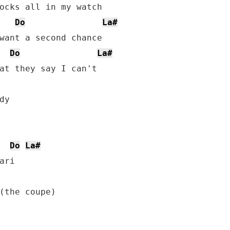
Do
La#
Do
La#
Do
La#
(the coupe)
