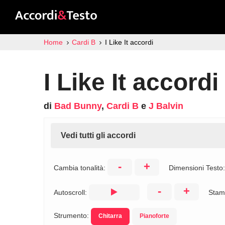
Home
Cardi B
I Like It accordi
I Like It accordi
di
Bad Bunny
,
Cardi B
e
J Balvin
Vedi tutti gli accordi
-
+
Cambia tonalità:
Dimensioni Testo
-
+
Autoscroll:
Stam
Strumento:
Chitarra
Pianoforte