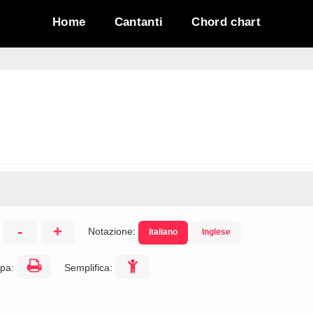
Home
Cantanti
Chord chart
-
+
Notazione:
Italiano
Inglese
:
pa:
Semplifica: