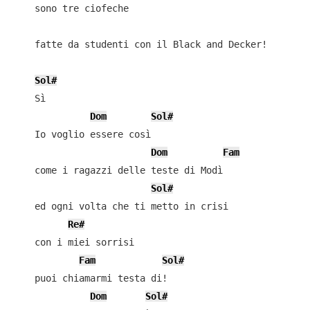
    sono tre ciofeche

    fatte da studenti con il Black and Decker!

Sol#
    Sì

Dom
Sol#
    Io voglio essere così

Dom
Fam
    come i ragazzi delle teste di Modì

Sol#
    ed ogni volta che ti metto in crisi

Re#
    con i miei sorrisi

Fam
Sol#
    puoi chiamarmi testa di!

Dom
Sol#