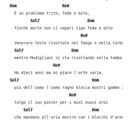
Dom
Re#
    È un problema trito, fede e mito,

Sol7
Dom
    finché morte non ci separi tipo fede e dito

Re#
    Venerare teste rivoltate nel fango e nella torba

Sol7
Dom
    mentre Modigliani si sta rivoltando nella tomba

Re#
    Ho dieci anni ma mi piace l'arte varia

Sol7
Dom
    più dell'uomo l'uomo ragno blocca mostri gambe in 
Re#
    tolgo il suo poster per i miei nuovi eroi

Sol7
Dom
    che mandano all'aria mostre con i blocchi d'arenar