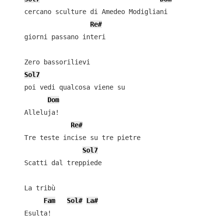
    cercano sculture di Amedeo Modigliani

Re#
    giorni passano interi

    Zero bassorilievi

Sol7
    poi vedi qualcosa viene su

Dom
    Alleluja!

Re#
    Tre teste incise su tre pietre

Sol7
    Scatti dal treppiede

    La tribù

Fam
Sol#
La#
    Esulta!
