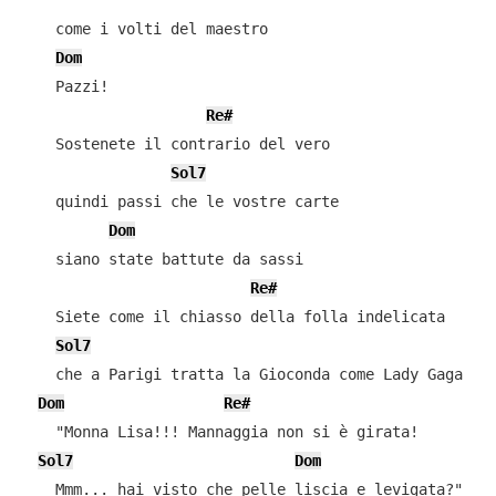
    come i volti del maestro

Dom
    Pazzi!

Re#
    Sostenete il contrario del vero

Sol7
    quindi passi che le vostre carte

Dom
    siano state battute da sassi

Re#
    Siete come il chiasso della folla indelicata

Sol7
    che a Parigi tratta la Gioconda come Lady Gaga

Dom
Re#
    "Monna Lisa!!! Mannaggia non si è girata!

Sol7
Dom
    Mmm... hai visto che pelle liscia e levigata?"
