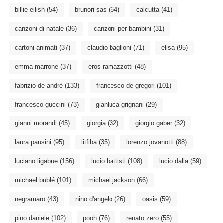
billie eilish
(54)
brunori sas
(64)
calcutta
(41)
canzoni di natale
(36)
canzoni per bambini
(31)
cartoni animati
(37)
claudio baglioni
(71)
elisa
(95)
emma marrone
(37)
eros ramazzotti
(48)
fabrizio de andré
(133)
francesco de gregori
(101)
francesco guccini
(73)
gianluca grignani
(29)
gianni morandi
(45)
giorgia
(32)
giorgio gaber
(32)
laura pausini
(95)
litfiba
(35)
lorenzo jovanotti
(88)
luciano ligabue
(156)
lucio battisti
(108)
lucio dalla
(59)
michael bublé
(101)
michael jackson
(66)
negramaro
(43)
nino d'angelo
(26)
oasis
(59)
pino daniele
(102)
pooh
(76)
renato zero
(55)