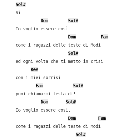
Sol#
    Sì

Dom
Sol#
    Io voglio essere così

Dom
Fam
    come i ragazzi delle teste di Modì

Sol#
    ed ogni volta che ti metto in crisi

Re#
    con i miei sorrisi

Fam
Sol#
    puoi chiamarmi testa di!

Dom
Sol#
    Io voglio essere così,

Dom
Fam
    come i ragazzi delle teste di Modì

Sol#