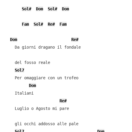
Sol#
Dom
Sol#
Dom
Fam
Sol#
Re#
Fam
Dom
Re#
    Da giorni dragano il fondale

    del fosso reale

Sol7
    Per omaggiare con un trofeo

Dom
    Italiani

Re#
    Luglio o Agosto mi pare

    gli occhi addosso alle pale

Sol7
Dom