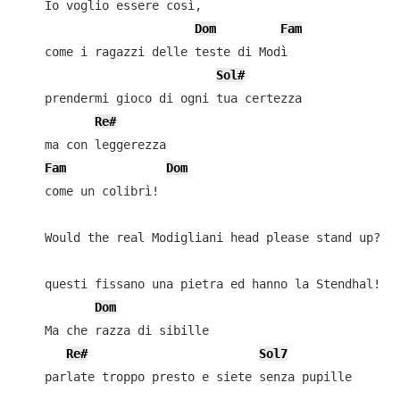
    Io voglio essere così,

Dom
Fam
    come i ragazzi delle teste di Modì

Sol#
    prendermi gioco di ogni tua certezza

Re#
    ma con leggerezza

Fam
Dom
    come un colibrì!

    Would the real Modigliani head please stand up?

    questi fissano una pietra ed hanno la Stendhal!

Dom
    Ma che razza di sibille

Re#
Sol7
    parlate troppo presto e siete senza pupille
