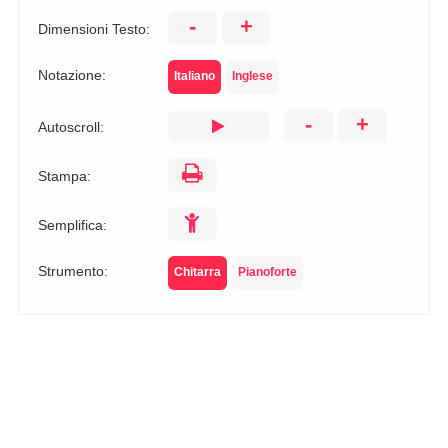
-
+
Dimensioni Testo:
Notazione:
Italiano
Inglese
-
+
Autoscroll:
Stampa:
Semplifica:
Strumento:
Chitarra
Pianoforte