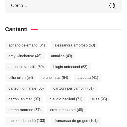
Cantanti
adriano celentano
(84)
alessandra amoroso
(63)
amy winehouse
(46)
annalisa
(43)
antonello venditti
(60)
biagio antonacci
(63)
billie eilish
(54)
brunori sas
(64)
calcutta
(41)
canzoni di natale
(36)
canzoni per bambini
(31)
cartoni animati
(37)
claudio baglioni
(71)
elisa
(95)
emma marrone
(37)
eros ramazzotti
(48)
fabrizio de andré
(133)
francesco de gregori
(101)