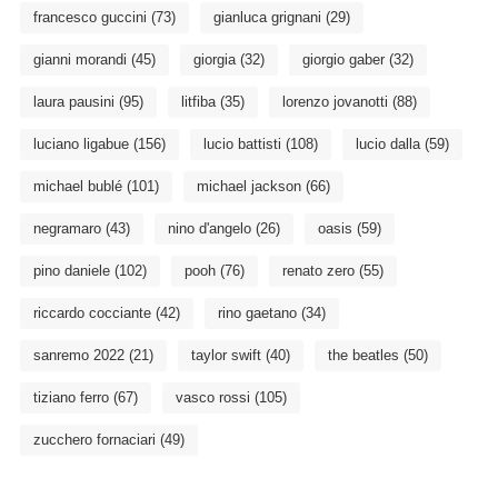
francesco guccini
(73)
gianluca grignani
(29)
gianni morandi
(45)
giorgia
(32)
giorgio gaber
(32)
laura pausini
(95)
litfiba
(35)
lorenzo jovanotti
(88)
luciano ligabue
(156)
lucio battisti
(108)
lucio dalla
(59)
michael bublé
(101)
michael jackson
(66)
negramaro
(43)
nino d'angelo
(26)
oasis
(59)
pino daniele
(102)
pooh
(76)
renato zero
(55)
riccardo cocciante
(42)
rino gaetano
(34)
sanremo 2022
(21)
taylor swift
(40)
the beatles
(50)
tiziano ferro
(67)
vasco rossi
(105)
zucchero fornaciari
(49)