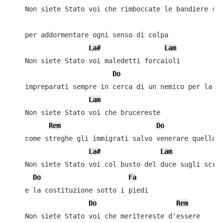
    Non siete Stato voi che rimboccate le bandiere sul
    per addormentare ogni senso di colpa

La#
Lam
    Non siete Stato voi maledetti forcaioli

Do
F
    impreparati sempre in cerca di un nemico per la lo
Lam
    Non siete Stato voi che brucereste

Rem
Do
    come streghe gli immigrati salvo venerare quello n
La#
Lam
    Non siete Stato voi col busto del duce sugli scrit
Do
Fa
    e la costituzione sotto i piedi

Do
Rem
    Non siete Stato voi che meritereste d'essere
