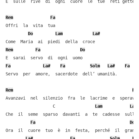
E  sulle  rive  di  ogni  cuore  le  tue  reti gettera
Rem
Fa
Offri  la  vita  tua

Do
Lam
La#
Rem
Fa
Do
Fa
La#
Fa
Solm
La#
Fa
Servo  per  amore,  sacerdote  dell’ umanità.

Rem
Fa
Avanzavi  nel  silenzio  fra  le  lacrime  e  speravi

                   C                
Lam
La#
Che  il  seme  sparso  davanti  a  te  cadesse  sulla 
Fa
Do
Ora  il  cuore  tuo  è  in  festa,  perché  il  grano 
La#
Fa
Solm
La