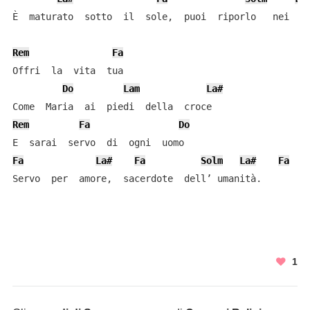
È  maturato  sotto  il  sole,  puoi  riporlo   nei   g
Rem
Fa
Offri  la  vita  tua

Do
Lam
La#
Rem
Fa
Do
Fa
La#
Fa
Solm
La#
Fa
Servo  per  amore,  sacerdote  dell’ umanità.
1