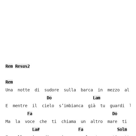
Rem
Resus2
Rem
Una  notte  di  sudore  sulla  barca  in  mezzo  al  m
Do
Lam
E  mentre  il  cielo  s’imbianca  già  tu  guardi  le 
Fa
Do
Ma  la  voce  che  ti  chiama  un  altro  mare  ti  mo
La#
Fa
Solm
L