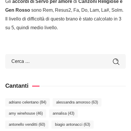
Gli
accordi di Servo per amore
di
Canzoni Religiose e
Gen Rosso
sono Rem, Resus2, Fa, Do, Lam, La#, Solm.
Il livello di difficoltà di questo brano è stato calcolato in 3
su 5, quindi medio livello.
Cantanti
adriano celentano
(84)
alessandra amoroso
(63)
amy winehouse
(46)
annalisa
(43)
antonello venditti
(60)
biagio antonacci
(63)