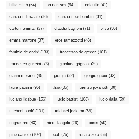
billie eilish
(54)
brunori sas
(64)
calcutta
(41)
canzoni di natale
(36)
canzoni per bambini
(31)
cartoni animati
(37)
claudio baglioni
(71)
elisa
(95)
emma marrone
(37)
eros ramazzotti
(48)
fabrizio de andré
(133)
francesco de gregori
(101)
francesco guccini
(73)
gianluca grignani
(29)
gianni morandi
(45)
giorgia
(32)
giorgio gaber
(32)
laura pausini
(95)
litfiba
(35)
lorenzo jovanotti
(88)
luciano ligabue
(156)
lucio battisti
(108)
lucio dalla
(59)
michael bublé
(101)
michael jackson
(66)
negramaro
(43)
nino d'angelo
(26)
oasis
(59)
pino daniele
(102)
pooh
(76)
renato zero
(55)