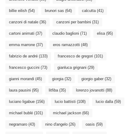
billie eilish
(54)
brunori sas
(64)
calcutta
(41)
canzoni di natale
(36)
canzoni per bambini
(31)
cartoni animati
(37)
claudio baglioni
(71)
elisa
(95)
emma marrone
(37)
eros ramazzotti
(48)
fabrizio de andré
(133)
francesco de gregori
(101)
francesco guccini
(73)
gianluca grignani
(29)
gianni morandi
(45)
giorgia
(32)
giorgio gaber
(32)
laura pausini
(95)
litfiba
(35)
lorenzo jovanotti
(88)
luciano ligabue
(156)
lucio battisti
(108)
lucio dalla
(59)
michael bublé
(101)
michael jackson
(66)
negramaro
(43)
nino d'angelo
(26)
oasis
(59)