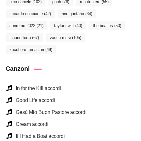
pino daniele
(102)
pooh
(76)
renato zero
(55)
riccardo cocciante
(42)
rino gaetano
(34)
sanremo 2022
(21)
taylor swift
(40)
the beatles
(50)
tiziano ferro
(67)
vasco rossi
(105)
zucchero fornaciari
(49)
Canzoni
In for the Kill accordi
Good Life accordi
Gesù Mio Buon Pastore accordi
Cream accordi
If I Had a Boat accordi