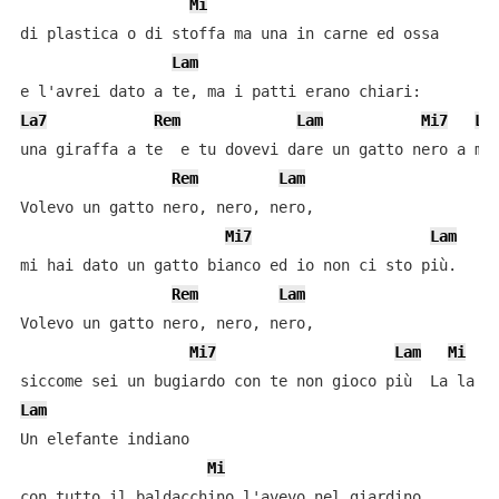
Mi
di plastica o di stoffa ma una in carne ed ossa

Lam
La7
Rem
Lam
Mi7
La
una giraffa a te  e tu dovevi dare un gatto nero a me.
Rem
Lam
Volevo un gatto nero, nero, nero,

Mi7
Lam
mi hai dato un gatto bianco ed io non ci sto più.

Rem
Lam
Volevo un gatto nero, nero, nero,

Mi7
Lam
Mi
Lam
Un elefante indiano

Mi
con tutto il baldacchino l'avevo nel giardino
