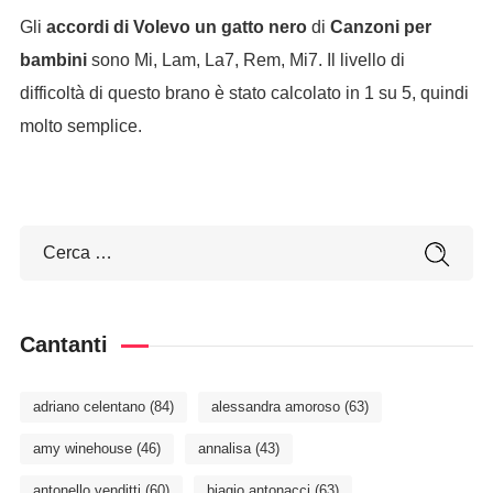
Gli
accordi di Volevo un gatto nero
di
Canzoni per
bambini
sono Mi, Lam, La7, Rem, Mi7. Il livello di
difficoltà di questo brano è stato calcolato in 1 su 5, quindi
molto semplice.
Cantanti
adriano celentano
(84)
alessandra amoroso
(63)
amy winehouse
(46)
annalisa
(43)
antonello venditti
(60)
biagio antonacci
(63)