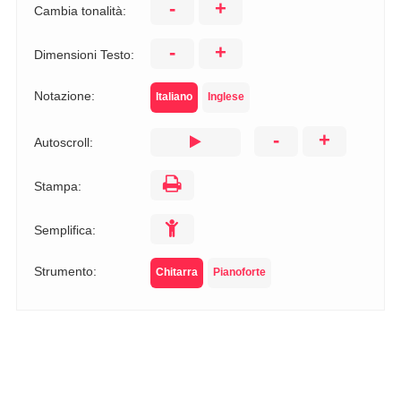
-
+
Cambia tonalità:
-
+
Dimensioni Testo:
Notazione:
Italiano
Inglese
-
+
Autoscroll:
Stampa:
Semplifica:
Strumento:
Chitarra
Pianoforte