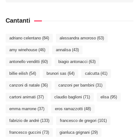
Cantanti
adriano celentano
(84)
alessandra amoroso
(63)
amy winehouse
(46)
annalisa
(43)
antonello venditti
(60)
biagio antonacci
(63)
billie eilish
(54)
brunori sas
(64)
calcutta
(41)
canzoni di natale
(36)
canzoni per bambini
(31)
cartoni animati
(37)
claudio baglioni
(71)
elisa
(95)
emma marrone
(37)
eros ramazzotti
(48)
fabrizio de andré
(133)
francesco de gregori
(101)
francesco guccini
(73)
gianluca grignani
(29)