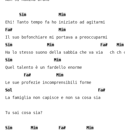
Sim
Mim
Fa#
Mim
Sim
Mim
Fa#
Mim
Sim
Mim
Quel talento è un fardello enorme

Fa#
Mim
Sol
Fa#
La famiglia non capisce e non sa cosa sia

Tu sai cosa sia?

Sim
Mim
Fa#
Mim