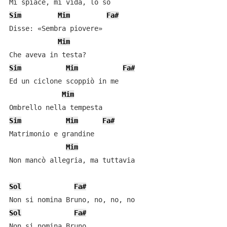
Sim
Mim
Fa#
Disse: «Sembra piovere»

Mim
Sim
Mim
Fa#
Ed un ciclone scoppiò in me

Mim
Sim
Mim
Fa#
Matrimonio e grandine

Mim
Non mancò allegria, ma tuttavia

Sol
Fa#
Sol
Fa#
Non si nomina Bruno
