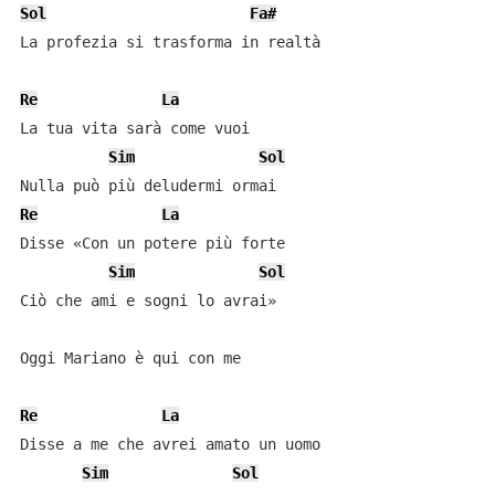
Sol
Fa#
La profezia si trasforma in realtà

Re
La
La tua vita sarà come vuoi

Sim
Sol
Re
La
Disse «Con un potere più forte

Sim
Sol
Ciò che ami e sogni lo avrai»

Oggi Mariano è qui con me

Re
La
Disse a me che avrei amato un uomo

Sim
Sol