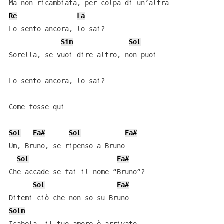
Re
La
Lo sento ancora, lo sai?

Sim
Sol
Sorella, se vuoi dire altro, non puoi

Lo sento ancora, lo sai?

Come fosse qui

Sol
Fa#
Sol
Fa#
Um, Bruno, se ripenso a Bruno

Sol
Fa#
Che accade se fai il nome “Bruno”?

Sol
Fa#
Solm