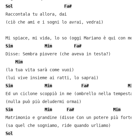
Sol
Fa#
Raccontala tu allora, dai 

(ciò che ami e i sogni lo avrai, vedrai)

Sim
Mim
Fa#
Disse: Sembra piovere (che aveva in testa?)

Mim
(la tua vita sarà come vuoi)

Sim
Mim
Fa#
Mim
Ed un ciclone scoppiò in me (ombrello nella tempesta)

Sim
Mim
Fa#
Mim
Matrimonio e grandine (disse Con un potere più forte)

Sol