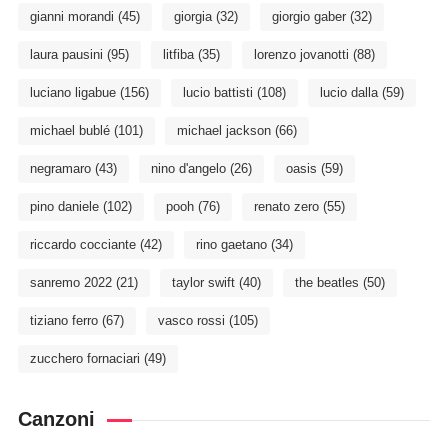
gianni morandi
(45)
giorgia
(32)
giorgio gaber
(32)
laura pausini
(95)
litfiba
(35)
lorenzo jovanotti
(88)
luciano ligabue
(156)
lucio battisti
(108)
lucio dalla
(59)
michael bublé
(101)
michael jackson
(66)
negramaro
(43)
nino d'angelo
(26)
oasis
(59)
pino daniele
(102)
pooh
(76)
renato zero
(55)
riccardo cocciante
(42)
rino gaetano
(34)
sanremo 2022
(21)
taylor swift
(40)
the beatles
(50)
tiziano ferro
(67)
vasco rossi
(105)
zucchero fornaciari
(49)
Canzoni