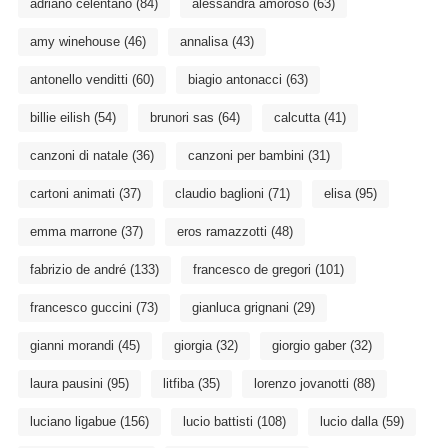
adriano celentano
(84)
alessandra amoroso
(63)
amy winehouse
(46)
annalisa
(43)
antonello venditti
(60)
biagio antonacci
(63)
billie eilish
(54)
brunori sas
(64)
calcutta
(41)
canzoni di natale
(36)
canzoni per bambini
(31)
cartoni animati
(37)
claudio baglioni
(71)
elisa
(95)
emma marrone
(37)
eros ramazzotti
(48)
fabrizio de andré
(133)
francesco de gregori
(101)
francesco guccini
(73)
gianluca grignani
(29)
gianni morandi
(45)
giorgia
(32)
giorgio gaber
(32)
laura pausini
(95)
litfiba
(35)
lorenzo jovanotti
(88)
luciano ligabue
(156)
lucio battisti
(108)
lucio dalla
(59)