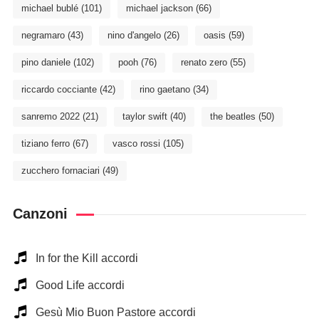
michael bublé
(101)
michael jackson
(66)
negramaro
(43)
nino d'angelo
(26)
oasis
(59)
pino daniele
(102)
pooh
(76)
renato zero
(55)
riccardo cocciante
(42)
rino gaetano
(34)
sanremo 2022
(21)
taylor swift
(40)
the beatles
(50)
tiziano ferro
(67)
vasco rossi
(105)
zucchero fornaciari
(49)
Canzoni
In for the Kill accordi
Good Life accordi
Gesù Mio Buon Pastore accordi