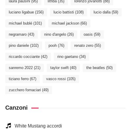
laura pausini
(95)
litfiba
(35)
lorenzo jovanotti
(88)
luciano ligabue
(156)
lucio battisti
(108)
lucio dalla
(59)
michael bublé
(101)
michael jackson
(66)
negramaro
(43)
nino d'angelo
(26)
oasis
(59)
pino daniele
(102)
pooh
(76)
renato zero
(55)
riccardo cocciante
(42)
rino gaetano
(34)
sanremo 2022
(21)
taylor swift
(40)
the beatles
(50)
tiziano ferro
(67)
vasco rossi
(105)
zucchero fornaciari
(49)
Canzoni
White Mustang accordi