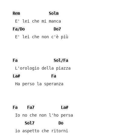
Rem
Solm
    E' lei che mi manca

Fa/Do
Do7
    E' lei che non c'è più

Fa
Sol/Fa
    L'orologio della piazza

La#
Fa
    Ha perso la speranza

Fa
Fa7
La#
    Io no che non l'ho persa

Sol7
Do
    io aspetto che ritorni
