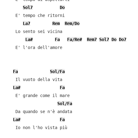
Sol7
Do
    E' tempo che ritorni

La7
Rem
Rem/Do
    Lo sento sei vicina

La#
Fa
Fa/Re#
Rem7
Sol7
Do
Do7
    E' l'ora dell'amore

Fa
Sol/Fa
    Il vuoto della vita

La#
Fa
    E' grande come il mare

Sol/Fa
    Da quando se n'è andata

La#
Fa
    Io non l'ho vista più
