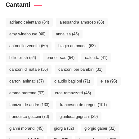
Cantanti
adriano celentano
(84)
alessandra amoroso
(63)
amy winehouse
(46)
annalisa
(43)
antonello venditti
(60)
biagio antonacci
(63)
billie eilish
(54)
brunori sas
(64)
calcutta
(41)
canzoni di natale
(36)
canzoni per bambini
(31)
cartoni animati
(37)
claudio baglioni
(71)
elisa
(95)
emma marrone
(37)
eros ramazzotti
(48)
fabrizio de andré
(133)
francesco de gregori
(101)
francesco guccini
(73)
gianluca grignani
(29)
gianni morandi
(45)
giorgia
(32)
giorgio gaber
(32)