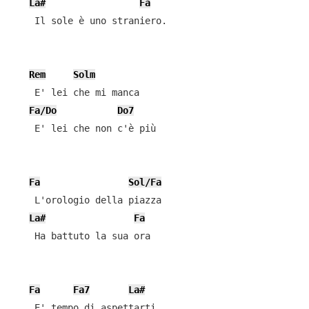
La#
Fa
    Il sole è uno straniero.

Rem
Solm
    E' lei che mi manca

Fa/Do
Do7
    E' lei che non c'è più

Fa
Sol/Fa
    L'orologio della piazza

La#
Fa
    Ha battuto la sua ora

Fa
Fa7
La#
    E' tempo di aspettarti
