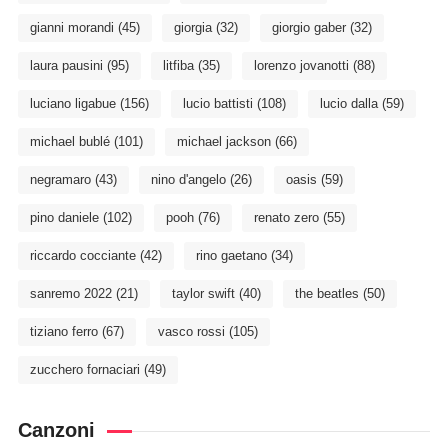
gianni morandi
(45)
giorgia
(32)
giorgio gaber
(32)
laura pausini
(95)
litfiba
(35)
lorenzo jovanotti
(88)
luciano ligabue
(156)
lucio battisti
(108)
lucio dalla
(59)
michael bublé
(101)
michael jackson
(66)
negramaro
(43)
nino d'angelo
(26)
oasis
(59)
pino daniele
(102)
pooh
(76)
renato zero
(55)
riccardo cocciante
(42)
rino gaetano
(34)
sanremo 2022
(21)
taylor swift
(40)
the beatles
(50)
tiziano ferro
(67)
vasco rossi
(105)
zucchero fornaciari
(49)
Canzoni