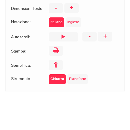
-
+
Dimensioni Testo:
Notazione:
Italiano
Inglese
-
+
Autoscroll:
Stampa:
Semplifica:
Strumento:
Chitarra
Pianoforte