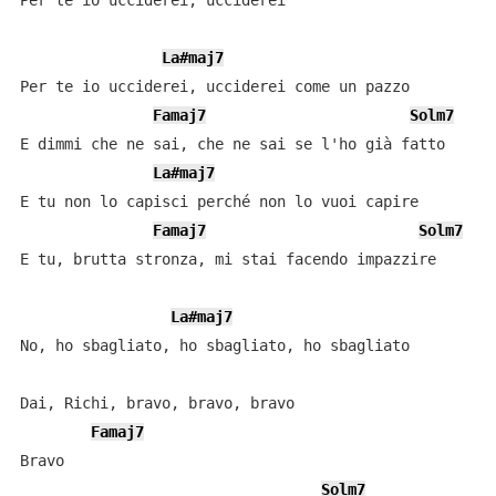
Per te io ucciderei, ucciderei

La#maj7
Per te io ucciderei, ucciderei come un pazzo

Famaj7
Solm7
E dimmi che ne sai, che ne sai se l'ho già fatto

La#maj7
E tu non lo capisci perché non lo vuoi capire

Famaj7
Solm7
E tu, brutta stronza, mi stai facendo impazzire

La#maj7
No, ho sbagliato, ho sbagliato, ho sbagliato

Dai, Richi, bravo, bravo, bravo

Famaj7
Bravo

Solm7