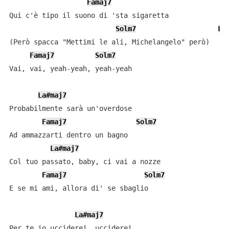
Famaj7
Qui c'è tipo il suono di 'sta sigaretta

Solm7
La
(Però spacca "Mettimi le ali, Michelangelo" però)

Famaj7
Solm7
Vai, vai, yeah-yeah, yeah-yeah

La#maj7
Probabilmente sarà un'overdose

Famaj7
Solm7
Ad ammazzarti dentro un bagno

La#maj7
Col tuo passato, baby, ci vai a nozze

Famaj7
Solm7
E se mi ami, allora di' se sbaglio

La#maj7
Per te io ucciderei, ucciderei
