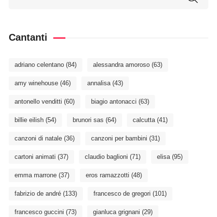
Cantanti
adriano celentano
(84)
alessandra amoroso
(63)
amy winehouse
(46)
annalisa
(43)
antonello venditti
(60)
biagio antonacci
(63)
billie eilish
(54)
brunori sas
(64)
calcutta
(41)
canzoni di natale
(36)
canzoni per bambini
(31)
cartoni animati
(37)
claudio baglioni
(71)
elisa
(95)
emma marrone
(37)
eros ramazzotti
(48)
fabrizio de andré
(133)
francesco de gregori
(101)
francesco guccini
(73)
gianluca grignani
(29)