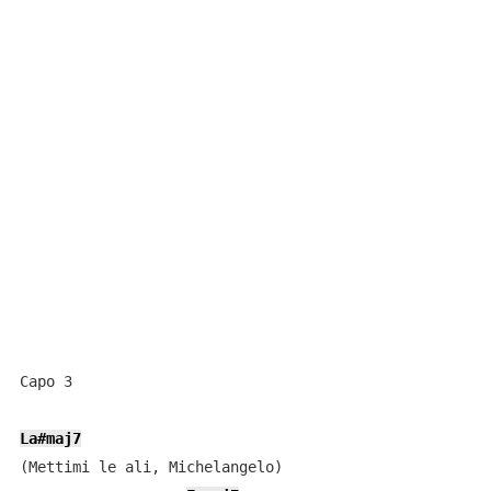
Capo 3

La#maj7
(Mettimi le ali, Michelangelo)
