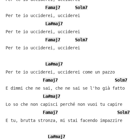
Famaj7
Solm7
Per te io ucciderei, ucciderei

La#maj7
Per te io ucciderei, ucciderei

Famaj7
Solm7
Per te io ucciderei, ucciderei

La#maj7
Per te io ucciderei, ucciderei come un pazzo

Famaj7
Solm7
E dimmi che ne sai, che ne sai se l'ho già fatto

La#maj7
Lo so che non capisci perché non vuoi tu capire

Famaj7
Solm7
E tu, brutta stronza, mi stai facendo impazzire

La#maj7