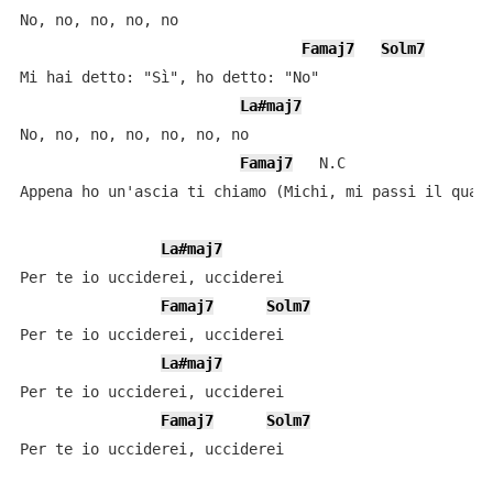
No, no, no, no, no

Famaj7
Solm7
Mi hai detto: "Sì", ho detto: "No"

La#maj7
No, no, no, no, no, no, no

Famaj7
   N.C

Appena ho un'ascia ti chiamo (Michi, mi passi il quade
La#maj7
Per te io ucciderei, ucciderei

Famaj7
Solm7
Per te io ucciderei, ucciderei

La#maj7
Per te io ucciderei, ucciderei

Famaj7
Solm7
Per te io ucciderei, ucciderei
