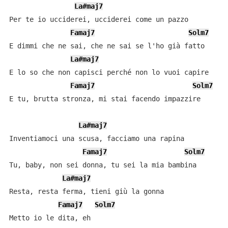
La#maj7
Per te io ucciderei, ucciderei come un pazzo

Famaj7
Solm7
E dimmi che ne sai, che ne sai se l'ho già fatto

La#maj7
E lo so che non capisci perché non lo vuoi capire

Famaj7
Solm7
E tu, brutta stronza, mi stai facendo impazzire

La#maj7
Inventiamoci una scusa, facciamo una rapina

Famaj7
Solm7
Tu, baby, non sei donna, tu sei la mia bambina

La#maj7
Resta, resta ferma, tieni giù la gonna

Famaj7
Solm7
Metto io le dita, eh
