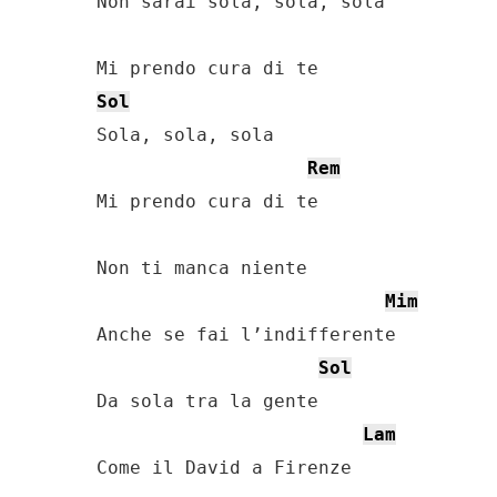
Non sarai sola, sola, sola

Sol
Sola, sola, sola

Rem
Mi prendo cura di te

Non ti manca niente

Mim
Anche se fai l’indifferente

Sol
Da sola tra la gente

Lam
Come il David a Firenze
