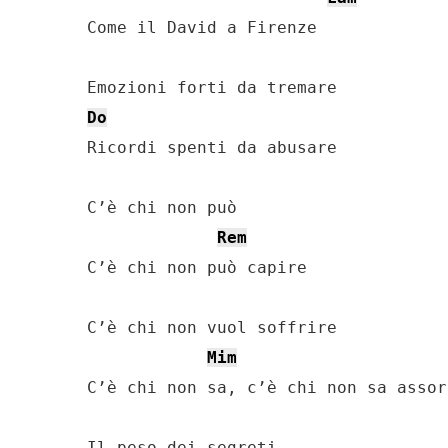
Come il David a Firenze

Do
Ricordi spеnti da abusare

C’è chi non può

Rem
C’è chi non può capire

C’è chi non vuol soffrire

Mim
C’è chi non sa, c’è chi non sa assorb
Il peso dei segreti
