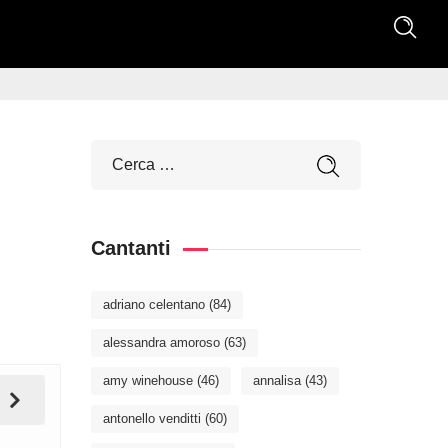
Cantanti
adriano celentano
(84)
alessandra amoroso
(63)
amy winehouse
(46)
annalisa
(43)
antonello venditti
(60)