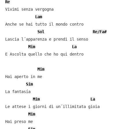
Re
Vivimi senza vergogna

Lam
Anche se hai tutto il mondo contro

Sol
Re/Fa#
Lascia l´apparenza e prendi il senso

Mim
La
E Ascolta quello che ho qui dentro

Mim
Hai aperto in me

Sim
La fantasía

Mim
La
Le attese i giorni di un´illimitata gioia

Mim
Hai preso me
