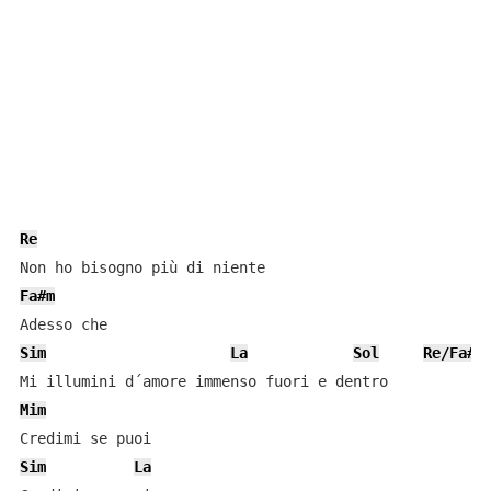
Re
Fa#m
Sim
La
Sol
Re/Fa#
Mim
Sim
La