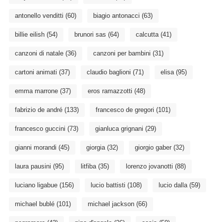
antonello venditti
(60)
biagio antonacci
(63)
billie eilish
(54)
brunori sas
(64)
calcutta
(41)
canzoni di natale
(36)
canzoni per bambini
(31)
cartoni animati
(37)
claudio baglioni
(71)
elisa
(95)
emma marrone
(37)
eros ramazzotti
(48)
fabrizio de andré
(133)
francesco de gregori
(101)
francesco guccini
(73)
gianluca grignani
(29)
gianni morandi
(45)
giorgia
(32)
giorgio gaber
(32)
laura pausini
(95)
litfiba
(35)
lorenzo jovanotti
(88)
luciano ligabue
(156)
lucio battisti
(108)
lucio dalla
(59)
michael bublé
(101)
michael jackson
(66)