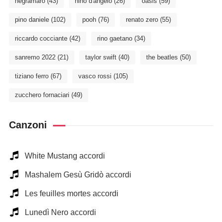
negramaro
(43)
nino d'angelo
(26)
oasis
(59)
pino daniele
(102)
pooh
(76)
renato zero
(55)
riccardo cocciante
(42)
rino gaetano
(34)
sanremo 2022
(21)
taylor swift
(40)
the beatles
(50)
tiziano ferro
(67)
vasco rossi
(105)
zucchero fornaciari
(49)
Canzoni
White Mustang accordi
Mashalem Gesù Gridò accordi
Les feuilles mortes accordi
Lunedì Nero accordi