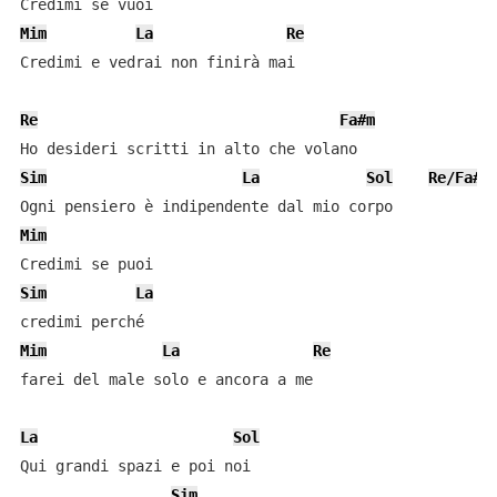
Mim
La
Re
Credimi e vedrai non finirà mai

Re
Fa#m
Sim
La
Sol
Re/Fa#
Mim
Sim
La
Mim
La
Re
farei del male solo e ancora a me

La
Sol
Qui grandi spazi e poi noi

Sim