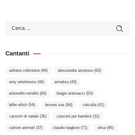
Cantanti
adriano celentano
(84)
alessandra amoroso
(63)
amy winehouse
(46)
annalisa
(43)
antonello venditti
(60)
biagio antonacci
(63)
billie eilish
(54)
brunori sas
(64)
calcutta
(41)
canzoni di natale
(36)
canzoni per bambini
(31)
cartoni animati
(37)
claudio baglioni
(71)
elisa
(95)