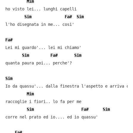
Mim
ho visto lei... lunghi capelli

Sim
Fa#
Sim
l'ho disegnata in me... cosi'

Fa#
Lei mi guardo'... lei mi chiamo'

Sim
Fa#
Sim
quanta paura poi... perche'?

Sim
Io da quassu'... dalla finestra l'aspetto e arriva col
Mim
raccoglie i fiori.. lo fa per me

Sim
Fa#
Sim
corre nel prato ed io.... ed io quassu'

Fa#