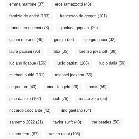
emma marrone
(37)
eros ramazzotti
(48)
fabrizio de andré
(133)
francesco de gregori
(101)
francesco guccini
(73)
gianluca grignani
(29)
gianni morandi
(45)
giorgia
(32)
giorgio gaber
(32)
laura pausini
(95)
litfiba
(35)
lorenzo jovanotti
(88)
luciano ligabue
(156)
lucio battisti
(108)
lucio dalla
(59)
michael bublé
(101)
michael jackson
(66)
negramaro
(43)
nino d'angelo
(26)
oasis
(59)
pino daniele
(102)
pooh
(76)
renato zero
(55)
riccardo cocciante
(42)
rino gaetano
(34)
sanremo 2022
(21)
taylor swift
(40)
the beatles
(50)
tiziano ferro
(67)
vasco rossi
(105)