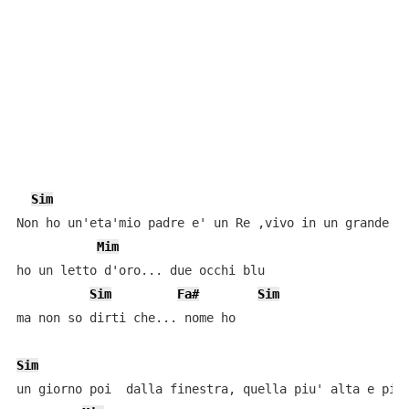
Sim
Non ho un'eta'mio padre e' un Re ,vivo in un grande ca
Mim
ho un letto d'oro... due occhi blu

Sim
Fa#
Sim
ma non so dirti che... nome ho

Sim
un giorno poi  dalla finestra, quella piu' alta e piu'