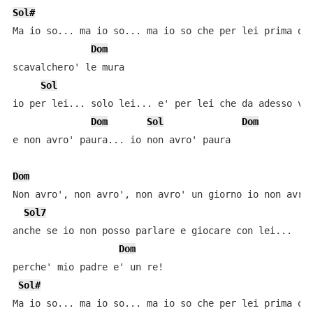
Sol#
Ma io so... ma io so... ma io so che per lei prima o p
Dom
scavalchero' le mura

Sol
io per lei... solo lei... e' per lei che da adesso viv
Dom
Sol
Dom
e non avro' paura... io non avro' paura

Dom
Non avro', non avro', non avro' un giorno io non avro'
Sol7
anche se io non posso parlare e giocare con lei...

Dom
perche' mio padre e' un re!

Sol#
Ma io so... ma io so... ma io so che per lei prima o p