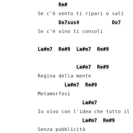
Re#
    Se c'è vento ti ripari o sali

Do7sus4
Do7
    Se c'è vino ti consoli

La#m7
Re#9
La#m7
Re#9
La#m7
Re#9
    Regina della mente

La#m7
Re#9
    Metamorfosi

La#m7
    Io vivo con l'idea che tutto il 
La#m7
Re#9
    Senza pubblicità
