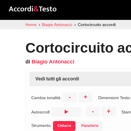
Home
Biagio Antonacci
Cortocircuito accordi
Cortocircuito a
di
Biagio Antonacci
Vedi tutti gli accordi
-
+
Cambia tonalità:
Dimensioni Testo
-
+
Autoscroll:
Stam
Strumento:
Chitarra
Pianoforte