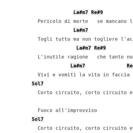
La#m7
Re#9
    Pericolo di morte   se mancano l
La#m7
    Togli tutto ma non togliere l'ac
La#m7
Re#9
    L'inutile ragione   che tanto no
La#m7
Re
    Vivi e vomiti la vita in faccia 
Sol7
    Corto circuito, corto circuito e
    Fuoco all'improvviso

Sol7
    Corto circuito, corto circuito e