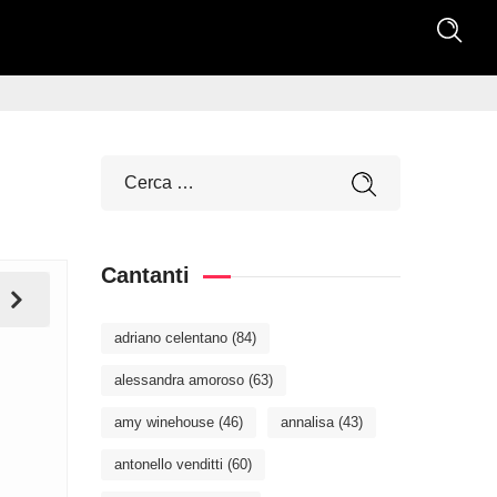
Cantanti
adriano celentano
(84)
alessandra amoroso
(63)
amy winehouse
(46)
annalisa
(43)
antonello venditti
(60)