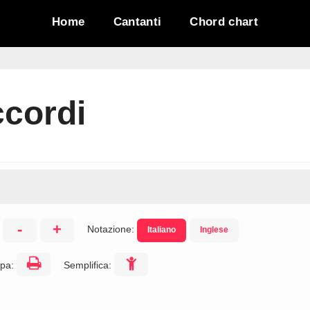
Home
Cantanti
Chord chart
ccordi
-
+
Notazione:
Italiano
Inglese
:
pa:
Semplifica: