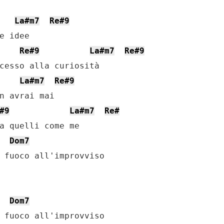
La#m7
Re#9
e idee

Re#9
La#m7
Re#9
cesso alla curiosità

La#m7
Re#9
n avrai mai

#9
La#m7
Re#
a quelli come me

Dom7
 fuoco all'improvviso

Dom7
 fuoco all'improvviso
