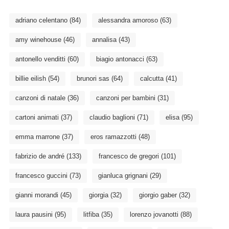
adriano celentano
(84)
alessandra amoroso
(63)
amy winehouse
(46)
annalisa
(43)
antonello venditti
(60)
biagio antonacci
(63)
billie eilish
(54)
brunori sas
(64)
calcutta
(41)
canzoni di natale
(36)
canzoni per bambini
(31)
cartoni animati
(37)
claudio baglioni
(71)
elisa
(95)
emma marrone
(37)
eros ramazzotti
(48)
fabrizio de andré
(133)
francesco de gregori
(101)
francesco guccini
(73)
gianluca grignani
(29)
gianni morandi
(45)
giorgia
(32)
giorgio gaber
(32)
laura pausini
(95)
litfiba
(35)
lorenzo jovanotti
(88)