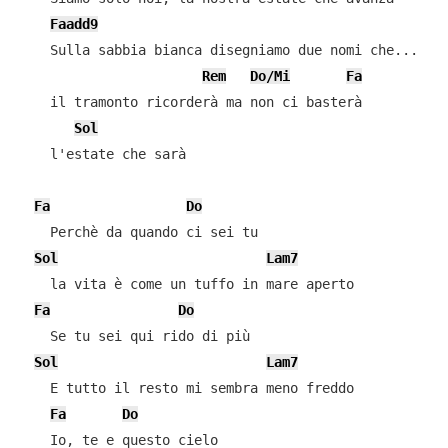
Faadd9
    Sulla sabbia bianca disegniamo due nomi che...

Rem
Do/Mi
Fa
    il tramonto ricorderà ma non ci basterà

Sol
    l'estate che sarà

Fa
Do
    Perchè da quando ci sei tu

Sol
Lam7
    la vita è come un tuffo in mare aperto

Fa
Do
    Se tu sei qui rido di più

Sol
Lam7
    E tutto il resto mi sembra meno freddo

Fa
Do
    Io, te e questo cielo
