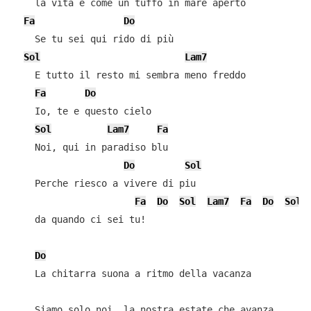
    la vita è come un tuffo in mare aperto

Fa
Do
    Se tu sei qui rido di più

Sol
Lam7
    E tutto il resto mi sembra meno freddo

Fa
Do
    Io, te e questo cielo

Sol
Lam7
Fa
    Noi, qui in paradiso blu

Do
Sol
    Perche riesco a vivere di piu

Fa
Do
Sol
Lam7
Fa
Do
Sol
    da quando ci sei tu!

Do
    La chitarra suona a ritmo della vacanza

    Siamo solo noi, la nostra estate che avanza
