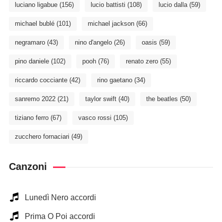
luciano ligabue
(156)
lucio battisti
(108)
lucio dalla
(59)
michael bublé
(101)
michael jackson
(66)
negramaro
(43)
nino d'angelo
(26)
oasis
(59)
pino daniele
(102)
pooh
(76)
renato zero
(55)
riccardo cocciante
(42)
rino gaetano
(34)
sanremo 2022
(21)
taylor swift
(40)
the beatles
(50)
tiziano ferro
(67)
vasco rossi
(105)
zucchero fornaciari
(49)
Canzoni
Lunedì Nero accordi
Prima O Poi accordi