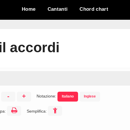
Home
Cantanti
Chord chart
l accordi
-
+
Notazione:
Italiano
Inglese
:
pa:
Semplifica: