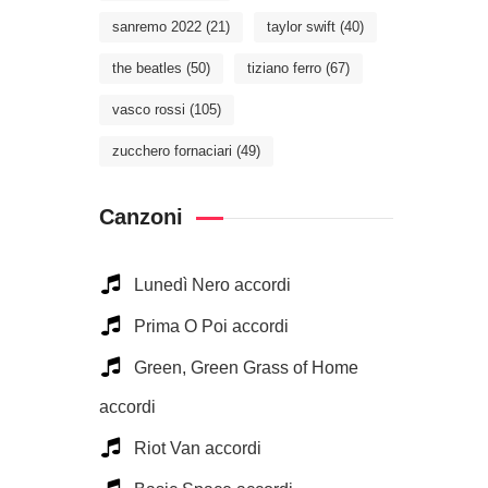
sanremo 2022
(21)
taylor swift
(40)
the beatles
(50)
tiziano ferro
(67)
vasco rossi
(105)
zucchero fornaciari
(49)
Canzoni
Lunedì Nero accordi
Prima O Poi accordi
Green, Green Grass of Home
accordi
Riot Van accordi