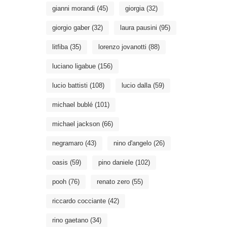
gianni morandi
(45)
giorgia
(32)
giorgio gaber
(32)
laura pausini
(95)
litfiba
(35)
lorenzo jovanotti
(88)
luciano ligabue
(156)
lucio battisti
(108)
lucio dalla
(59)
michael bublé
(101)
michael jackson
(66)
negramaro
(43)
nino d'angelo
(26)
oasis
(59)
pino daniele
(102)
pooh
(76)
renato zero
(55)
riccardo cocciante
(42)
rino gaetano
(34)