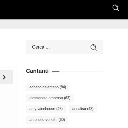
Cantanti
adriano celentano
(84)
alessandra amoroso
(63)
amy winehouse
(46)
annalisa
(43)
antonello venditti
(60)