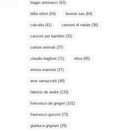
biagio antonacci
(63)
billie eilish
(54)
brunori sas
(64)
calcutta
(41)
canzoni di natale
(36)
canzoni per bambini
(31)
cartoni animati
(37)
claudio baglioni
(71)
elisa
(95)
emma marrone
(37)
eros ramazzotti
(48)
fabrizio de andré
(133)
francesco de gregori
(101)
francesco guccini
(73)
gianluca grignani
(29)