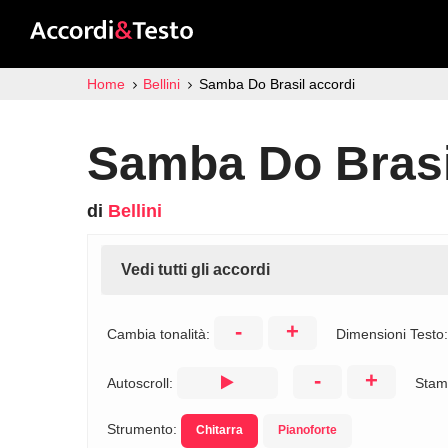
Home
Bellini
Samba Do Brasil accordi
Samba Do Brasi
di
Bellini
Vedi tutti gli accordi
-
+
Cambia tonalità:
Dimensioni Testo
-
+
Autoscroll:
Stam
Strumento:
Chitarra
Pianoforte