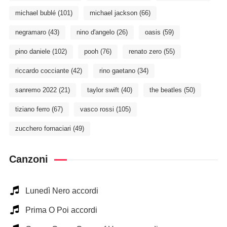
michael bublé
(101)
michael jackson
(66)
negramaro
(43)
nino d'angelo
(26)
oasis
(59)
pino daniele
(102)
pooh
(76)
renato zero
(55)
riccardo cocciante
(42)
rino gaetano
(34)
sanremo 2022
(21)
taylor swift
(40)
the beatles
(50)
tiziano ferro
(67)
vasco rossi
(105)
zucchero fornaciari
(49)
Canzoni
Lunedì Nero accordi
Prima O Poi accordi