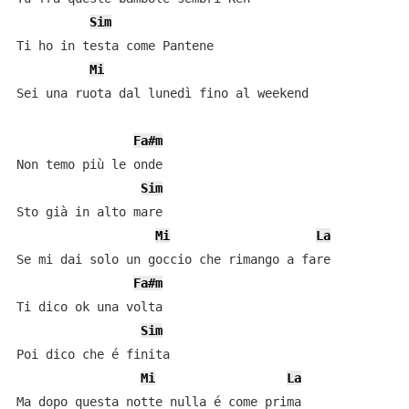
Sim
Ti ho in testa come Pantene

Mi
Sei una ruota dal lunedì fino al weekend

Fa#m
Non temo più le onde

Sim
Sto già in alto mare

Mi
La
Se mi dai solo un goccio che rimango a fare

Fa#m
Ti dico ok una volta

Sim
Poi dico che é finita

Mi
La
Ma dopo questa notte nulla é come prima
