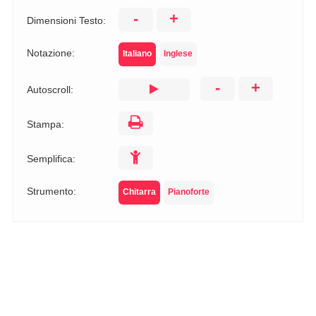
-
+
Dimensioni Testo:
Notazione:
Italiano
Inglese
-
+
Autoscroll:
Stampa:
Semplifica:
Strumento:
Chitarra
Pianoforte