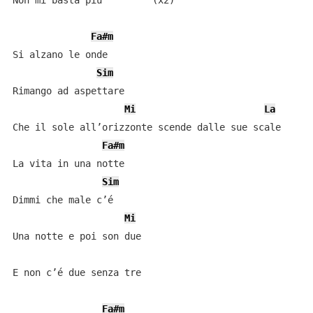
Non mi basta più         (x2)

Fa#m
Si alzano le onde

Sim
Rimango ad aspettare

Mi
La
Che il sole all’orizzonte scende dalle sue scale

Fa#m
La vita in una notte

Sim
Dimmi che male c’é

Mi
Una notte e poi son due

E non c’é due senza tre

Fa#m