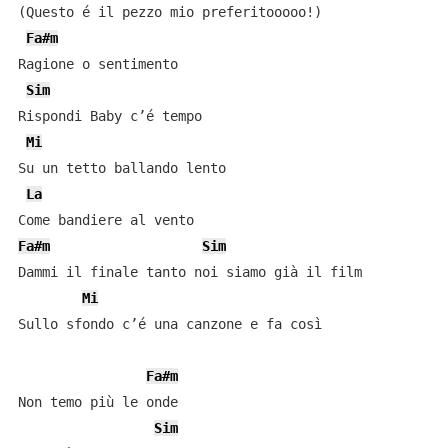
(Questo é il pezzo mio preferitooooo!)

Fa#m
Ragione o sentimento

Sim
Rispondi Baby c’é tempo

Mi
Su un tetto ballando lento

La
Fa#m
Sim
Dammi il finale tanto noi siamo già il film

Mi
Sullo sfondo c’é una canzone e fa così

Fa#m
Non temo più le onde

Sim