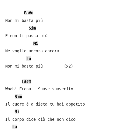
Fa#m
Non mi basta più

Sim
E non ti passa più

Mi
Ne voglio ancora ancora

La
Non mi basta più         (x2)

Fa#m
Woah! Frena…. Suave suavecito

Sim
Il cuore é a dieta tu hai appetito

Mi
Il corpo dice ciò che non dico

La