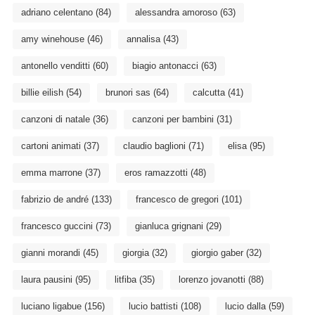
adriano celentano
(84)
alessandra amoroso
(63)
amy winehouse
(46)
annalisa
(43)
antonello venditti
(60)
biagio antonacci
(63)
billie eilish
(54)
brunori sas
(64)
calcutta
(41)
canzoni di natale
(36)
canzoni per bambini
(31)
cartoni animati
(37)
claudio baglioni
(71)
elisa
(95)
emma marrone
(37)
eros ramazzotti
(48)
fabrizio de andré
(133)
francesco de gregori
(101)
francesco guccini
(73)
gianluca grignani
(29)
gianni morandi
(45)
giorgia
(32)
giorgio gaber
(32)
laura pausini
(95)
litfiba
(35)
lorenzo jovanotti
(88)
luciano ligabue
(156)
lucio battisti
(108)
lucio dalla
(59)