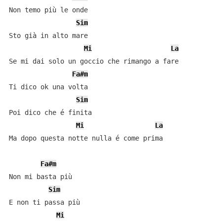
Non temo più le onde

Sim
Sto già in alto mare

Mi
La
Se mi dai solo un goccio che rimango a fare

Fa#m
Ti dico ok una volta

Sim
Poi dico che é finita

Mi
La
Ma dopo questa notte nulla é come prima

Fa#m
Non mi basta più

Sim
E non ti passa più

Mi