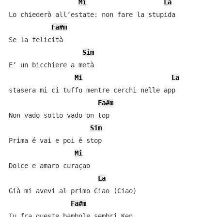
Mi
La
Lo chiederò all’estate: non fare la stupida

Fa#m
Se la felicità

Sim
E’ un bicchiere a metà

Mi
La
stasera mi ci tuffo mentre cerchi nelle app

Fa#m
Non vado sotto vado on top

Sim
Prima é vai e poi é stop

Mi
Dolce e amaro curaçao

La
Già mi avevi al primo Ciao (Ciao)

Fa#m
Tu fra queste bambole sembri Ken
