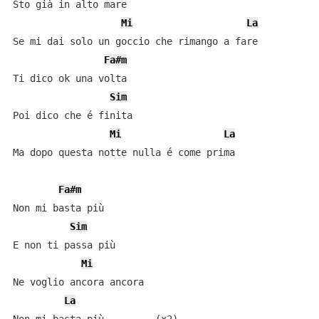
Sto già in alto mare

Mi
La
Se mi dai solo un goccio che rimango a fare

Fa#m
Ti dico ok una volta

Sim
Poi dico che é finita

Mi
La
Ma dopo questa notte nulla é come prima

Fa#m
Non mi basta più

Sim
E non ti passa più

Mi
Ne voglio ancora ancora

La