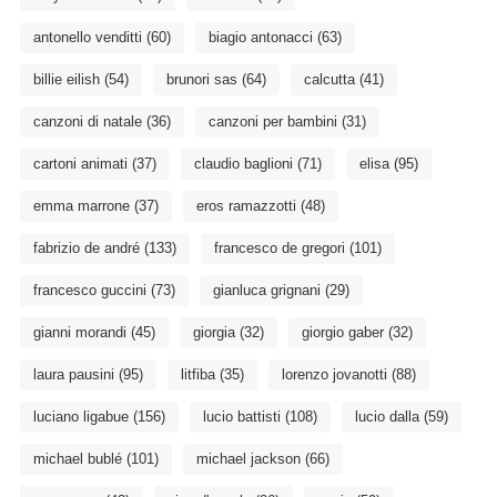
antonello venditti
(60)
biagio antonacci
(63)
billie eilish
(54)
brunori sas
(64)
calcutta
(41)
canzoni di natale
(36)
canzoni per bambini
(31)
cartoni animati
(37)
claudio baglioni
(71)
elisa
(95)
emma marrone
(37)
eros ramazzotti
(48)
fabrizio de andré
(133)
francesco de gregori
(101)
francesco guccini
(73)
gianluca grignani
(29)
gianni morandi
(45)
giorgia
(32)
giorgio gaber
(32)
laura pausini
(95)
litfiba
(35)
lorenzo jovanotti
(88)
luciano ligabue
(156)
lucio battisti
(108)
lucio dalla
(59)
michael bublé
(101)
michael jackson
(66)