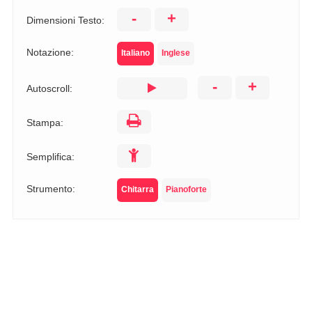
-
+
Dimensioni Testo:
Notazione:
Italiano
Inglese
-
+
Autoscroll:
Stampa:
Semplifica:
Strumento:
Chitarra
Pianoforte