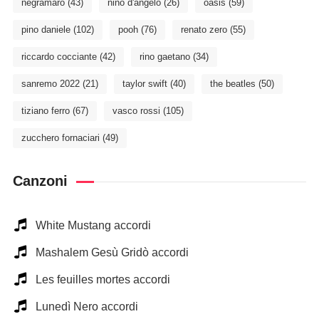
negramaro
(43)
nino d'angelo
(26)
oasis
(59)
pino daniele
(102)
pooh
(76)
renato zero
(55)
riccardo cocciante
(42)
rino gaetano
(34)
sanremo 2022
(21)
taylor swift
(40)
the beatles
(50)
tiziano ferro
(67)
vasco rossi
(105)
zucchero fornaciari
(49)
Canzoni
White Mustang accordi
Mashalem Gesù Gridò accordi
Les feuilles mortes accordi
Lunedì Nero accordi