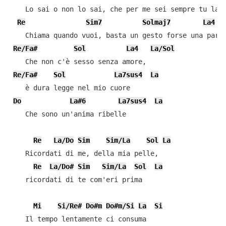
    Lo sai o non lo sai, che per me sei sempre tu la s
Re
Sim7
Solmaj7
La4
    Chiama quando vuoi, basta un gesto forse una parol
Re/Fa#
Sol
La4
La/Sol
    Che non c'è sesso senza amore,

Re/Fa#
Sol
La7sus4
La
    è dura legge nel mio cuore

Do
La#6
La7sus4
La
    Che sono un'anima ribelle

Re
La/Do
Sim
Sim/La
Sol
La
    Ricordati di me, della mia pelle,

Re
La/Do#
Sim
Sim/La
Sol
La
    ricordati di te com'eri prima

Mi
Si/Re#
Do#m
Do#m/Si
La
Si
    Il tempo lentamente ci consuma
