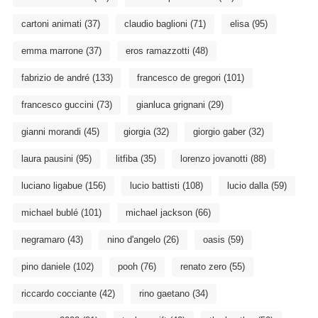
cartoni animati
(37)
claudio baglioni
(71)
elisa
(95)
emma marrone
(37)
eros ramazzotti
(48)
fabrizio de andré
(133)
francesco de gregori
(101)
francesco guccini
(73)
gianluca grignani
(29)
gianni morandi
(45)
giorgia
(32)
giorgio gaber
(32)
laura pausini
(95)
litfiba
(35)
lorenzo jovanotti
(88)
luciano ligabue
(156)
lucio battisti
(108)
lucio dalla
(59)
michael bublé
(101)
michael jackson
(66)
negramaro
(43)
nino d'angelo
(26)
oasis
(59)
pino daniele
(102)
pooh
(76)
renato zero
(55)
riccardo cocciante
(42)
rino gaetano
(34)