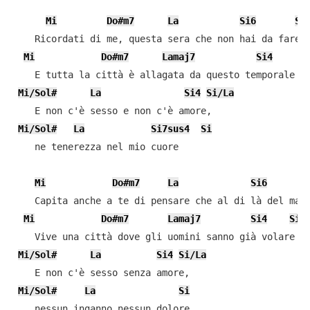
Mi
Do#m7
La
Si6
Si
    Ricordati di me, questa sera che non hai da fare

Mi
Do#m7
Lamaj7
Si4
    E tutta la città è allagata da questo temporale

Mi/Sol#
La
Si4
Si/La
    E non c'è sesso e non c'è amore,

Mi/Sol#
La
Si7sus4
Si
    ne tenerezza nel mio cuore

Mi
Do#m7
La
Si6
    Capita anche a te di pensare che al di là del mare
Mi
Do#m7
Lamaj7
Si4
Si
    Vive una città dove gli uomini sanno già volare

Mi/Sol#
La
Si4
Si/La
    E non c'è sesso senza amore,

Mi/Sol#
La
Si
    nessun inganno nessun dolore
