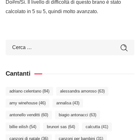
Do#m/Si. Il livello di difficoltà di questo brano è stato
calcolato in 5 su 5, quindi molto avanzato.
Cantanti
adriano celentano
(84)
alessandra amoroso
(63)
amy winehouse
(46)
annalisa
(43)
antonello venditti
(60)
biagio antonacci
(63)
billie eilish
(54)
brunori sas
(64)
calcutta
(41)
canzoni di natale
(36)
canzoni per bambini
(31)