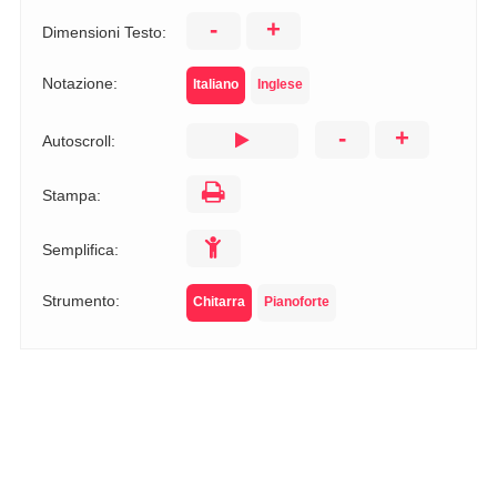
-
+
Dimensioni Testo:
Notazione:
Italiano
Inglese
-
+
Autoscroll:
Stampa:
Semplifica:
Strumento:
Chitarra
Pianoforte