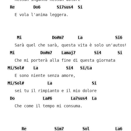
Re
Do6
Si7sus4
Si
    E vola l'anima leggera.

Mi
Do#m7
La
Si6
    Sarà quel che sarà, questa vita è solo un'autostra
Mi
Do#m7
Lamaj7
Si4
Si
    Che mi porterà alla fine di questa giornata

Mi/Sol#
La
Si4
Si/La
    E sono niente senza amore,

Mi/Sol#
La
Si
    sei tu il rimpianto e il mio dolore

Do
La#6
La7sus4
La
    Che come il tempo mi consuma.

Re
Sim7
Sol
La6