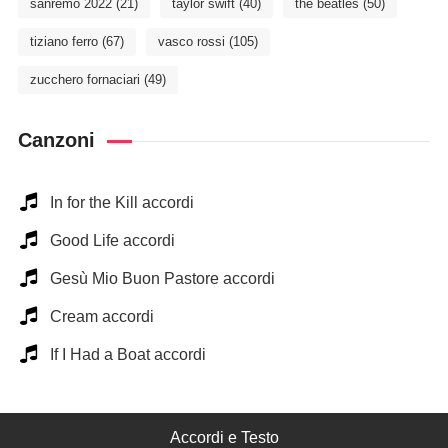
sanremo 2022
(21)
taylor swift
(40)
the beatles
(50)
tiziano ferro
(67)
vasco rossi
(105)
zucchero fornaciari
(49)
Canzoni
In for the Kill accordi
Good Life accordi
Gesù Mio Buon Pastore accordi
Cream accordi
If I Had a Boat accordi
Accordi e Testo