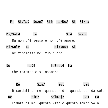
Mi
Si/Re#
Do#m7
Si6
La/Do#
Si
Si/La
Mi/Sol#
La
Si4
Si/La
    Ma non c'è sesso e non c'è amore,

Mi/Sol#
La
Si7sus4
Si
    ne tenerezza nel tuo cuore

Do
La#6
La7sus4
La
    Che raramente s'innamora

Re
Sim7
Sol
La6
L
    Ricordati di me, quando ridi, quando sei da sola

Re
Sim7
Solmaj7
La4
La
    Fidati di me, questa vita e questo tempo vola
