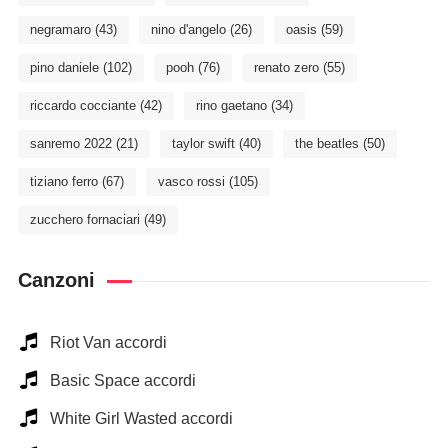
negramaro
(43)
nino d'angelo
(26)
oasis
(59)
pino daniele
(102)
pooh
(76)
renato zero
(55)
riccardo cocciante
(42)
rino gaetano
(34)
sanremo 2022
(21)
taylor swift
(40)
the beatles
(50)
tiziano ferro
(67)
vasco rossi
(105)
zucchero fornaciari
(49)
Canzoni
Riot Van accordi
Basic Space accordi
White Girl Wasted accordi