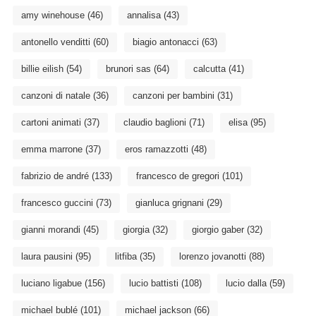
amy winehouse
(46)
annalisa
(43)
antonello venditti
(60)
biagio antonacci
(63)
billie eilish
(54)
brunori sas
(64)
calcutta
(41)
canzoni di natale
(36)
canzoni per bambini
(31)
cartoni animati
(37)
claudio baglioni
(71)
elisa
(95)
emma marrone
(37)
eros ramazzotti
(48)
fabrizio de andré
(133)
francesco de gregori
(101)
francesco guccini
(73)
gianluca grignani
(29)
gianni morandi
(45)
giorgia
(32)
giorgio gaber
(32)
laura pausini
(95)
litfiba
(35)
lorenzo jovanotti
(88)
luciano ligabue
(156)
lucio battisti
(108)
lucio dalla
(59)
michael bublé
(101)
michael jackson
(66)