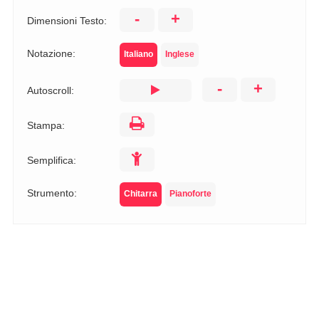
-
+
Dimensioni Testo:
Notazione:
Italiano
Inglese
-
+
Autoscroll:
Stampa:
Semplifica:
Strumento:
Chitarra
Pianoforte