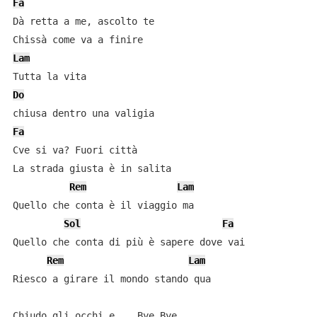
Fa
Dà retta a me, ascolto te

Lam
Do
Fa
Cve si va? Fuori città

La strada giusta è in salita

Rem
Lam
Quello che conta è il viaggio ma

Sol
Fa
Quello che conta di più è sapere dove vai

Rem
Lam
Riesco a girare il mondo stando qua

Chiudo gli occhi e... Bye Bye
