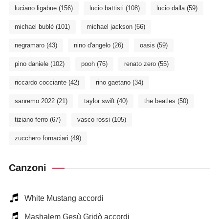
luciano ligabue
(156)
lucio battisti
(108)
lucio dalla
(59)
michael bublé
(101)
michael jackson
(66)
negramaro
(43)
nino d'angelo
(26)
oasis
(59)
pino daniele
(102)
pooh
(76)
renato zero
(55)
riccardo cocciante
(42)
rino gaetano
(34)
sanremo 2022
(21)
taylor swift
(40)
the beatles
(50)
tiziano ferro
(67)
vasco rossi
(105)
zucchero fornaciari
(49)
Canzoni
White Mustang accordi
Mashalem Gesù Gridò accordi