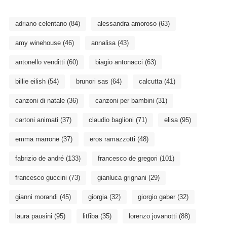
adriano celentano
(84)
alessandra amoroso
(63)
amy winehouse
(46)
annalisa
(43)
antonello venditti
(60)
biagio antonacci
(63)
billie eilish
(54)
brunori sas
(64)
calcutta
(41)
canzoni di natale
(36)
canzoni per bambini
(31)
cartoni animati
(37)
claudio baglioni
(71)
elisa
(95)
emma marrone
(37)
eros ramazzotti
(48)
fabrizio de andré
(133)
francesco de gregori
(101)
francesco guccini
(73)
gianluca grignani
(29)
gianni morandi
(45)
giorgia
(32)
giorgio gaber
(32)
laura pausini
(95)
litfiba
(35)
lorenzo jovanotti
(88)