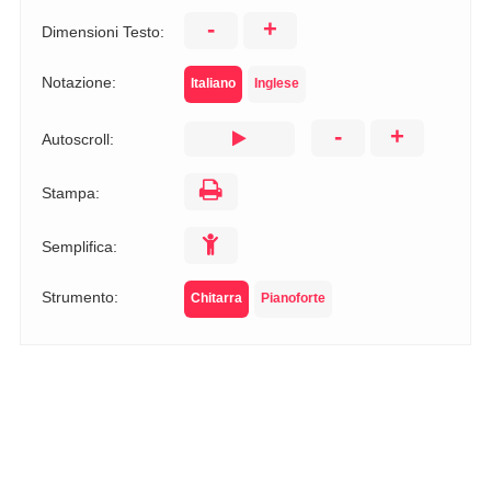
-
+
Dimensioni Testo:
Notazione:
Italiano
Inglese
-
+
Autoscroll:
Stampa:
Semplifica:
Strumento:
Chitarra
Pianoforte