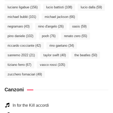
luciano ligabue
(156)
lucio battisti
(108)
lucio dalla
(59)
michael bublé
(101)
michael jackson
(66)
negramaro
(43)
nino d'angelo
(26)
oasis
(59)
pino daniele
(102)
pooh
(76)
renato zero
(55)
riccardo cocciante
(42)
rino gaetano
(34)
sanremo 2022
(21)
taylor swift
(40)
the beatles
(50)
tiziano ferro
(67)
vasco rossi
(105)
zucchero fornaciari
(49)
Canzoni
In for the Kill accordi