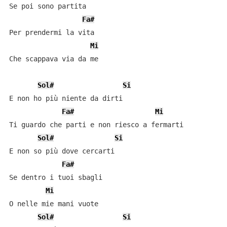
Se poi sono partita

Fa#
Per prendermi la vita

Mi
Che scappava via da me

Sol#
Si
E non ho più niente da dirti

Fa#
Mi
Ti guardo che parti e non riesco a fermarti

Sol#
Si
E non so più dove cercarti

Fa#
Se dentro i tuoi sbagli

Mi
O nelle mie mani vuote

Sol#
Si