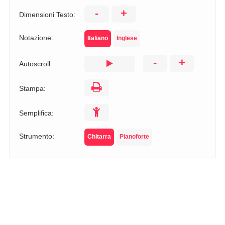
-
+
Dimensioni Testo:
Notazione:
Italiano
Inglese
-
+
Autoscroll:
Stampa:
Semplifica:
Strumento:
Chitarra
Pianoforte