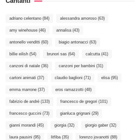
Cantanti
adriano celentano
(84)
alessandra amoroso
(63)
amy winehouse
(46)
annalisa
(43)
antonello venditti
(60)
biagio antonacci
(63)
billie eilish
(54)
brunori sas
(64)
calcutta
(41)
canzoni di natale
(36)
canzoni per bambini
(31)
cartoni animati
(37)
claudio baglioni
(71)
elisa
(95)
emma marrone
(37)
eros ramazzotti
(48)
fabrizio de andré
(133)
francesco de gregori
(101)
francesco guccini
(73)
gianluca grignani
(29)
gianni morandi
(45)
giorgia
(32)
giorgio gaber
(32)
laura pausini
(95)
litfiba
(35)
lorenzo jovanotti
(88)