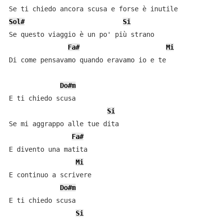
Sol#
Si
Se questo viaggio è un po' più strano

Fa#
Mi
Di come pensavamo quando eravamo io e te

Do#m
E ti chiedo scusa

Si
Se mi aggrappo alle tue dita

Fa#
E divento una matita

Mi
E continuo a scrivere

Do#m
E ti chiedo scusa

Si