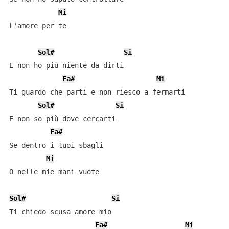
Mi
L'amore per te

Sol#
Si
E non ho più niente da dirti

Fa#
Mi
Ti guardo che parti e non riesco a fermarti

Sol#
Si
E non so più dove cercarti

Fa#
Se dentro i tuoi sbagli

Mi
O nelle mie mani vuote

Sol#
Si
Ti chiedo scusa amore mio

Fa#
Mi