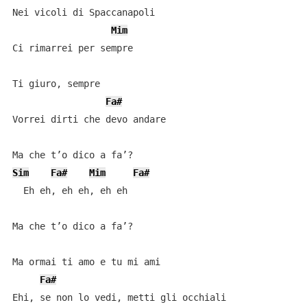
Nei vicoli di Spaccanapoli

Mim
Ci rimarrei per sempre

Ti giuro, sempre

Fa#
Vorrei dirti che devo andare

Sim
Fa#
Mim
Fa#
  Eh eh, eh eh, eh eh

Ma che t’o dico a fa’?

Ma ormai ti amo e tu mi ami

Fa#
Ehi, se non lo vedi, metti gli occhiali
