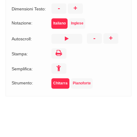
-
+
Dimensioni Testo:
Notazione:
Italiano
Inglese
-
+
Autoscroll:
Stampa:
Semplifica:
Strumento:
Chitarra
Pianoforte