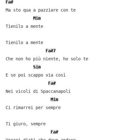
Fa#
Ma sto qua a pazziare con te

Mim
Tienilo a mente

Tienilo a mente

Fa#7
Che non ho più niente, ho solo te

Sim
E se poi scappo via così

Fa#
Nei vicoli di Spaccanapoli

Mim
Ci rimarrei per sempre

Ti giuro, sempre

Fa#