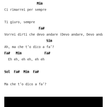
Mim
Ci rimarrei per sempre

Ti giuro, sempre

Fa#
Vorrei dirti che devo andare (Devo andare, Devo andare
Sim
Fa#
Mim
Fa#
  Eh eh, eh eh, eh eh

Sol
Fa#
Mim
Fa#
Ma che t’o dico a fa’?