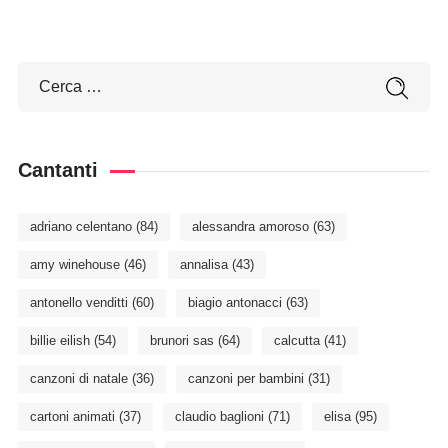
Cantanti
adriano celentano
(84)
alessandra amoroso
(63)
amy winehouse
(46)
annalisa
(43)
antonello venditti
(60)
biagio antonacci
(63)
billie eilish
(54)
brunori sas
(64)
calcutta
(41)
canzoni di natale
(36)
canzoni per bambini
(31)
cartoni animati
(37)
claudio baglioni
(71)
elisa
(95)