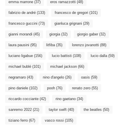
emma marrone
(37)
eros ramazzotti
(48)
fabrizio de andré
(133)
francesco de gregori
(101)
francesco guccini
(73)
gianluca grignani
(29)
gianni morandi
(45)
giorgia
(32)
giorgio gaber
(32)
laura pausini
(95)
litfiba
(35)
lorenzo jovanotti
(88)
luciano ligabue
(156)
lucio battisti
(108)
lucio dalla
(59)
michael bublé
(101)
michael jackson
(66)
negramaro
(43)
nino d'angelo
(26)
oasis
(59)
pino daniele
(102)
pooh
(76)
renato zero
(55)
riccardo cocciante
(42)
rino gaetano
(34)
sanremo 2022
(21)
taylor swift
(40)
the beatles
(50)
tiziano ferro
(67)
vasco rossi
(105)