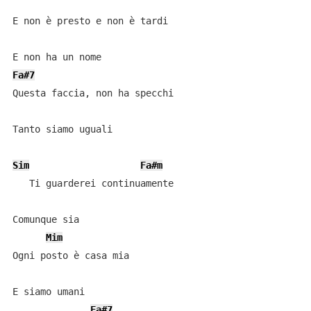
E non è presto e non è tardi

Fa#7
Questa faccia, non ha specchi

Tanto siamo uguali

Sim
Fa#m
   Ti guarderei continuamente

Comunque sia

Mim
Ogni posto è casa mia

E siamo umani

Fa#7