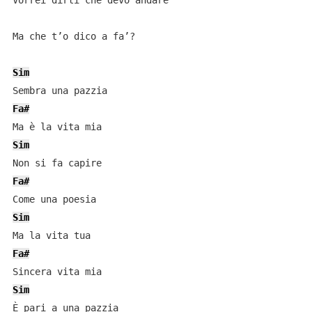
Vorrei dirti che devo andare

Ma che t’o dico a fa’?

Sim
Fa#
Sim
Fa#
Sim
Fa#
Sim
È pari a una pazzia
