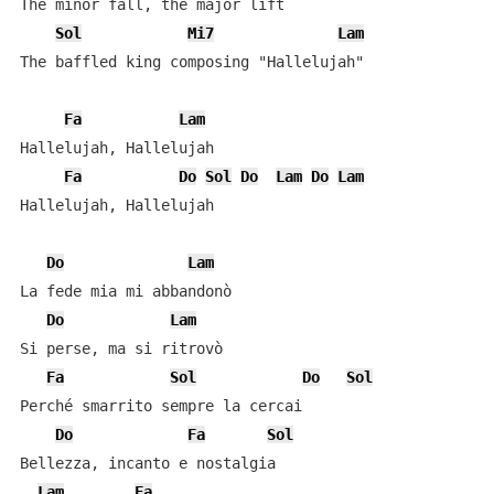
The minor fall, the major lift

Sol
Mi7
Lam
The baffled king composing "Hallelujah"

Fa
Lam
Hallelujah, Hallelujah

Fa
Do
Sol
Do
Lam
Do
Lam
Hallelujah, Hallelujah

Do
Lam
La fede mia mi abbandonò

Do
Lam
Si perse, ma si ritrovò

Fa
Sol
Do
Sol
Perché smarrito sempre la cercai

Do
Fa
Sol
Bellezza, incanto e nostalgia

Lam
Fa