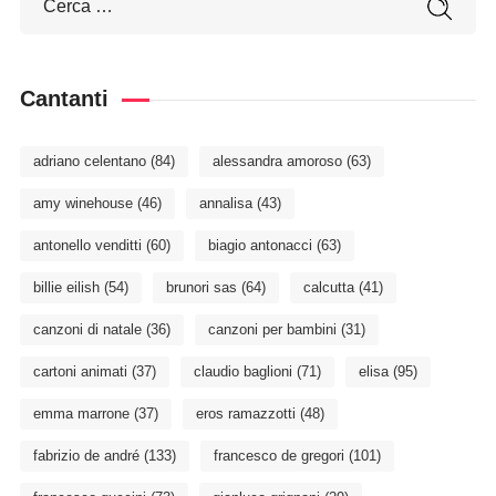
Cantanti
adriano celentano
(84)
alessandra amoroso
(63)
amy winehouse
(46)
annalisa
(43)
antonello venditti
(60)
biagio antonacci
(63)
billie eilish
(54)
brunori sas
(64)
calcutta
(41)
canzoni di natale
(36)
canzoni per bambini
(31)
cartoni animati
(37)
claudio baglioni
(71)
elisa
(95)
emma marrone
(37)
eros ramazzotti
(48)
fabrizio de andré
(133)
francesco de gregori
(101)