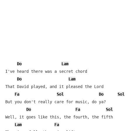
Do
Lam
I've heard there was a secret chord

Do
Lam
That David played, and it pleased the Lord

Fa
Sol
Do
Sol
But you don't really care for music, do ya?

Do
Fa
Sol
Well, it goes like this, the fourth, the fifth

Lam
Fa