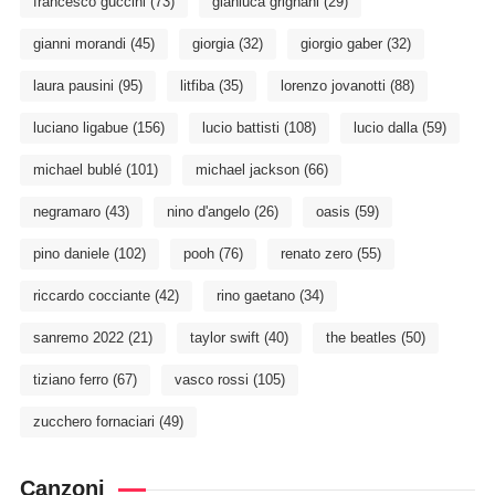
francesco guccini
(73)
gianluca grignani
(29)
gianni morandi
(45)
giorgia
(32)
giorgio gaber
(32)
laura pausini
(95)
litfiba
(35)
lorenzo jovanotti
(88)
luciano ligabue
(156)
lucio battisti
(108)
lucio dalla
(59)
michael bublé
(101)
michael jackson
(66)
negramaro
(43)
nino d'angelo
(26)
oasis
(59)
pino daniele
(102)
pooh
(76)
renato zero
(55)
riccardo cocciante
(42)
rino gaetano
(34)
sanremo 2022
(21)
taylor swift
(40)
the beatles
(50)
tiziano ferro
(67)
vasco rossi
(105)
zucchero fornaciari
(49)
Canzoni