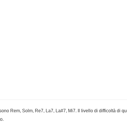
ono Rem, Solm, Re7, La7, La#7, Mi7. Il livello di difficoltà di q
o.