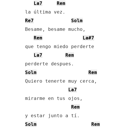
La7
Rem
Re7
Solm
Besame, besame mucho, 

Rem
La#7
que tengo miedo perderte

La7
Rem
Solm
Rem
Quiero tenerte muy cerca,

La7
mirarme en tus ojos, 

Rem
Solm
Rem