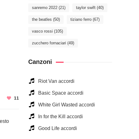
sanremo 2022
(21)
taylor swift
(40)
the beatles
(50)
tiziano ferro
(67)
vasco rossi
(105)
zucchero fornaciari
(49)
Canzoni
Riot Van accordi
Basic Space accordi
11
White Girl Wasted accordi
In for the Kill accordi
uesto
Good Life accordi