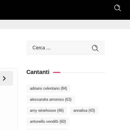
Cantanti
adriano celentano
(84)
alessandra amoroso
(63)
amy winehouse
(46)
annalisa
(43)
antonello venditti
(60)