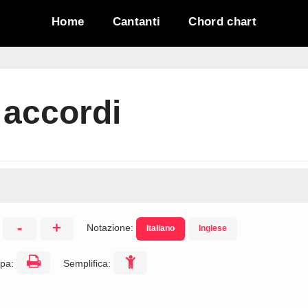
Home
Cantanti
Chord chart
accordi
-
+
Notazione:
Italiano
Inglese
:
pa:
Semplifica: