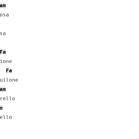
am
a

Fa
Fa
am
o
llo
