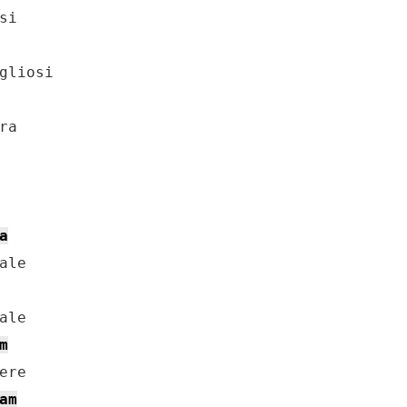
i

gliosi

a

a
m
am