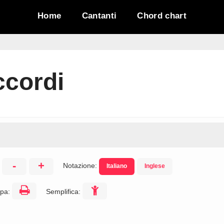
Home
Cantanti
Chord chart
ccordi
-
+
Notazione:
Italiano
Inglese
:
pa:
Semplifica: