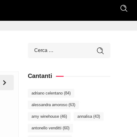
Cantanti
adriano celentano
(84)
alessandra amoroso
(63)
amy winehouse
(46)
annalisa
(43)
antonello venditti
(60)