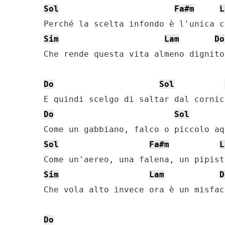
Sol
Fa#m
L
Sim
Lam
Do
Che rende questa vita almeno dignitos
Do
Sol
Do
Sol
Sol
Fa#m
L
Sim
Lam
D
Che vola alto invece ora è un misface
Do