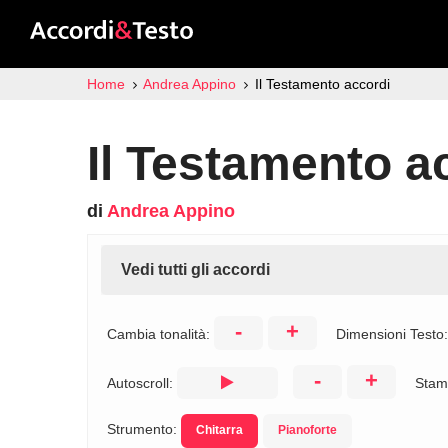
Home
Andrea Appino
Il Testamento accordi
Il Testamento a
di
Andrea Appino
Vedi tutti gli accordi
-
+
Cambia tonalità:
Dimensioni Testo
-
+
Autoscroll:
Stam
Strumento:
Chitarra
Pianoforte