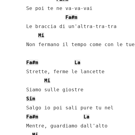
Se poi te ne va-va-vai

Fa#m
Le braccia di un'altra-tra-tra

Mi
Non fermano il tempo come con le tue,
Fa#m
La
Strette, ferme le lancette

Mi
Sim
Fa#m
La
Mentre, guardiamo dall'alto

Mi