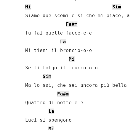
Mi
Sim
Siamo due scemi e si che mi piace, a
Fa#m
Tu fai quelle facce-e-e

La
Mi tieni il broncio-o-o

Mi
Se ti tolgo il trucco-o-o

Sim
Ma lo sai, che sei ancora più bella

Fa#m
Quattro di notte-e-e

La
Luci si spengono

Mi