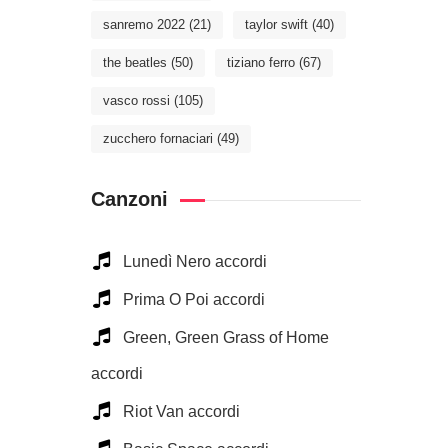
sanremo 2022
(21)
taylor swift
(40)
the beatles
(50)
tiziano ferro
(67)
vasco rossi
(105)
zucchero fornaciari
(49)
Canzoni
Lunedì Nero accordi
Prima O Poi accordi
Green, Green Grass of Home
accordi
Riot Van accordi