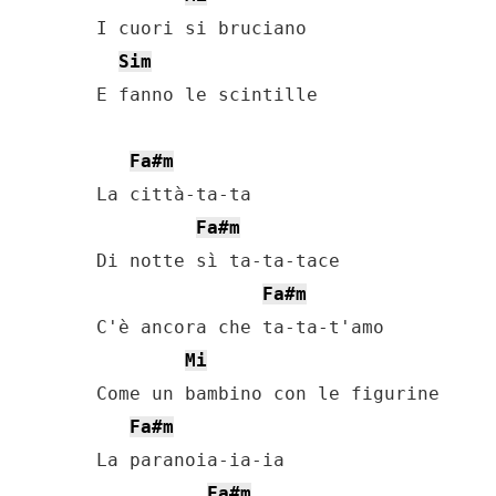
I cuori si bruciano

Sim
E fanno le scintille

Fa#m
La città-ta-ta

Fa#m
Di notte sì ta-ta-tace

Fa#m
C'è ancora che ta-ta-t'amo

Mi
Come un bambino con le figurine

Fa#m
La paranoia-ia-ia

Fa#m