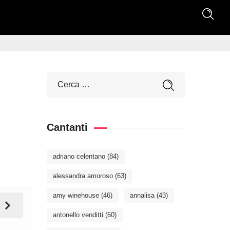
Cantanti
adriano celentano
(84)
alessandra amoroso
(63)
amy winehouse
(46)
annalisa
(43)
antonello venditti
(60)