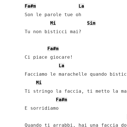
Fa#m
La
Son le parole tue oh

Mi
Sim
Tu non bisticci mai?

Fa#m
Ci piace giocare!

La
Facciamo le marachelle quando bistic
Mi
Ti stringo la faccia, ti metto la ma
Fa#m
E sorridiamo
