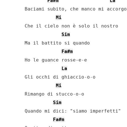
Fa#m
La
Baciami subito, che manco mi accorgo

Mi
Che il cielo non è solo il nostro

Sim
Ma il battito si quando

Fa#m
Ho le guance rosse-e-e

La
Gli occhi di ghiaccio-o-o

Mi
Rimango di stucco-o-o

Sim
Quando mi dici: "siamo imperfetti"

Fa#m