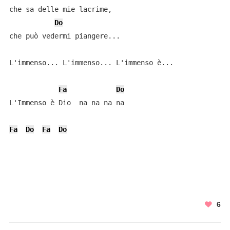
che sa delle mie lacrime,

Do
che può vedermi piangere...

L'immenso... L'immenso... L'immenso è...

Fa
Do
L'Immenso è Dio  na na na na

Fa
Do
Fa
Do
6