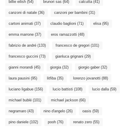
billie eilish
(54)
brunori sas
(64)
calcutta
(41)
canzoni di natale
(36)
canzoni per bambini
(31)
cartoni animati
(37)
claudio baglioni
(71)
elisa
(95)
emma marrone
(37)
eros ramazzotti
(48)
fabrizio de andré
(133)
francesco de gregori
(101)
francesco guccini
(73)
gianluca grignani
(29)
gianni morandi
(45)
giorgia
(32)
giorgio gaber
(32)
laura pausini
(95)
litfiba
(35)
lorenzo jovanotti
(88)
luciano ligabue
(156)
lucio battisti
(108)
lucio dalla
(59)
michael bublé
(101)
michael jackson
(66)
negramaro
(43)
nino d'angelo
(26)
oasis
(59)
pino daniele
(102)
pooh
(76)
renato zero
(55)