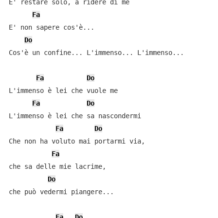
E' restare solo, a ridere di me

Fa
E' non sapere cos'è...

Do
Cos'è un confine... L'immenso... L'immenso...

Fa
Do
L'immenso è lei che vuole me

Fa
Do
L'immenso è lei che sa nascondermi

Fa
Do
Che non ha voluto mai portarmi via,

Fa
che sa delle mie lacrime,

Do
che può vedermi piangere...

Fa
Do