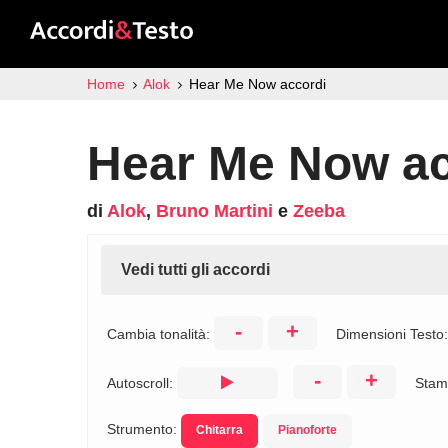
Home
Alok
Hear Me Now accordi
Hear Me Now ac
di
Alok
,
Bruno Martini
e
Zeeba
Vedi tutti gli accordi
-
+
Cambia tonalità:
Dimensioni Testo
-
+
Autoscroll:
Stam
Strumento:
Chitarra
Pianoforte