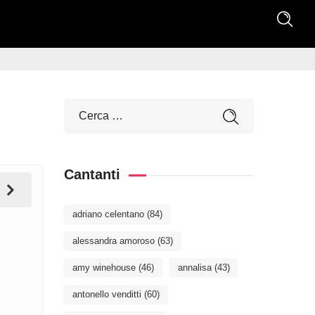
Cantanti
adriano celentano
(84)
alessandra amoroso
(63)
amy winehouse
(46)
annalisa
(43)
antonello venditti
(60)