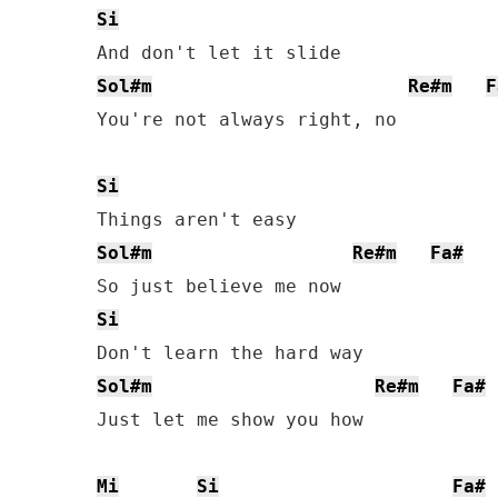
Si
Sol#m
Re#m
F
You're not always right, no

Si
Sol#m
Re#m
Fa#
Si
Sol#m
Re#m
Fa#
Just let me show you how

Mi
Si
Fa#