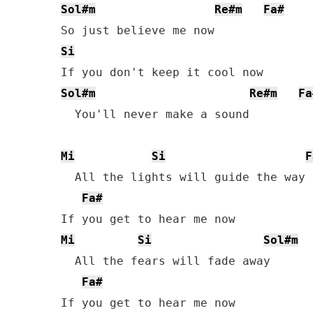
Sol#m
Re#m
Fa#
Si
Sol#m
Re#m
Fa
  You'll never make a sound

Mi
Si
F
  All the lights will guide the way

Fa#
Mi
Si
Sol#m
  All the fears will fade away

Fa#
If you get to hear me now
