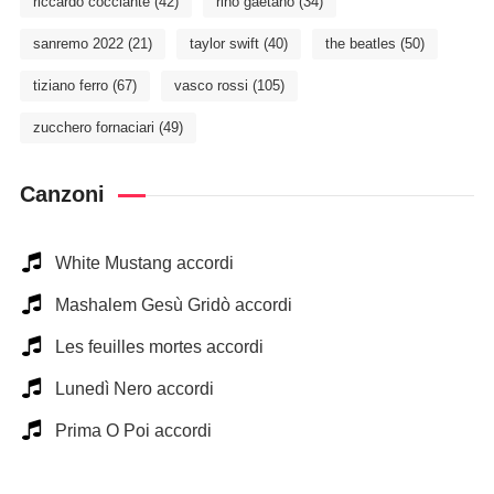
riccardo cocciante
(42)
rino gaetano
(34)
sanremo 2022
(21)
taylor swift
(40)
the beatles
(50)
tiziano ferro
(67)
vasco rossi
(105)
zucchero fornaciari
(49)
Canzoni
White Mustang accordi
Mashalem Gesù Gridò accordi
Les feuilles mortes accordi
Lunedì Nero accordi
Prima O Poi accordi