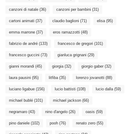
canzoni di natale
(36)
canzoni per bambini
(31)
cartoni animati
(37)
claudio baglioni
(71)
elisa
(95)
emma marrone
(37)
eros ramazzotti
(48)
fabrizio de andré
(133)
francesco de gregori
(101)
francesco guccini
(73)
gianluca grignani
(29)
gianni morandi
(45)
giorgia
(32)
giorgio gaber
(32)
laura pausini
(95)
litfiba
(35)
lorenzo jovanotti
(88)
luciano ligabue
(156)
lucio battisti
(108)
lucio dalla
(59)
michael bublé
(101)
michael jackson
(66)
negramaro
(43)
nino d'angelo
(26)
oasis
(59)
pino daniele
(102)
pooh
(76)
renato zero
(55)