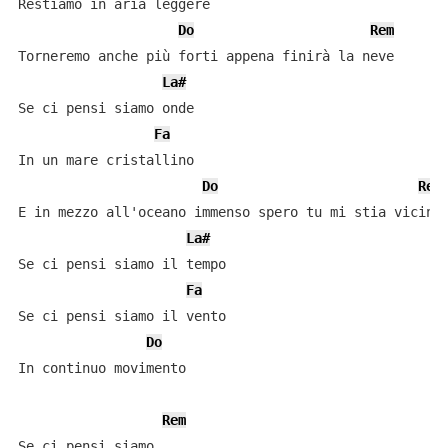
Restiamo in aria leggere

Do
Rem
Torneremo anche più forti appena finirà la neve

La#
Se ci pensi siamo onde

Fa
In un mare cristallino

Do
Rem
E in mezzo all'oceano immenso spero tu mi stia vicino

La#
Se ci pensi siamo il tempo

Fa
Se ci pensi siamo il vento

Do
In continuo movimento

Rem
Se ci pensi siamo
