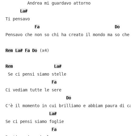
         Andrea mi guardavo attorno

La#
Ti pensavo

Fa
Do
Pensavo che non so chi ha creato il mondo ma so che er
Rem
La#
Fa
Do
 (x4)

Rem
La#
 Se ci pensi siamo stelle

Fa
Ci vediam tutte le sere

Do
C'è il momento in cui brilliamo e abbiam paura di cade
La#
Se ci pensi siamo foglie

Fa