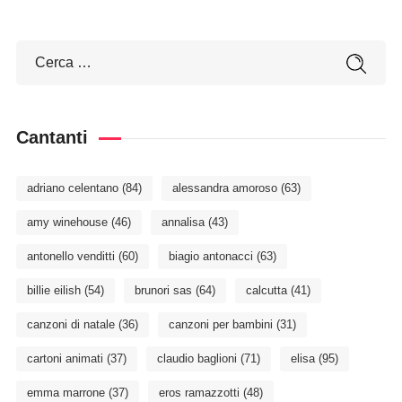
Cantanti
adriano celentano
(84)
alessandra amoroso
(63)
amy winehouse
(46)
annalisa
(43)
antonello venditti
(60)
biagio antonacci
(63)
billie eilish
(54)
brunori sas
(64)
calcutta
(41)
canzoni di natale
(36)
canzoni per bambini
(31)
cartoni animati
(37)
claudio baglioni
(71)
elisa
(95)
emma marrone
(37)
eros ramazzotti
(48)