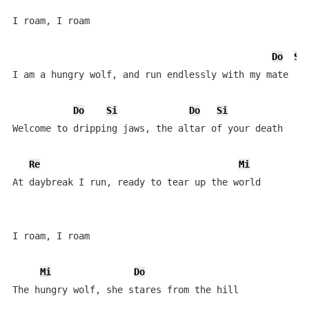
I roam, I roam

Do
Si
I am a hungry wolf, and run endlessly with my mate

Do
Si
Do
Si
Welcome to dripping jaws, the altar of your death

Re
Mi
At daybreak I run, ready to tear up the world

I roam, I roam

Mi
Do
The hungry wolf, she stares from the hill
