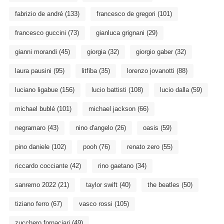
fabrizio de andré
(133)
francesco de gregori
(101)
francesco guccini
(73)
gianluca grignani
(29)
gianni morandi
(45)
giorgia
(32)
giorgio gaber
(32)
laura pausini
(95)
litfiba
(35)
lorenzo jovanotti
(88)
luciano ligabue
(156)
lucio battisti
(108)
lucio dalla
(59)
michael bublé
(101)
michael jackson
(66)
negramaro
(43)
nino d'angelo
(26)
oasis
(59)
pino daniele
(102)
pooh
(76)
renato zero
(55)
riccardo cocciante
(42)
rino gaetano
(34)
sanremo 2022
(21)
taylor swift
(40)
the beatles
(50)
tiziano ferro
(67)
vasco rossi
(105)
zucchero fornaciari
(49)