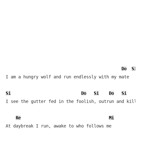
Do
Si
I am a hungry wolf and run endlessly with my mate

Si
Do
Si
Do
Si
I see the gutter fed in the foolish, outrun and kill t
Re
Mi
At daybreak I run, awake to who follows me
