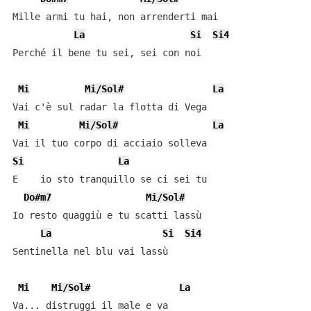
Mille armi tu hai, non arrenderti mai

La
Si
Si4
Perché il bene tu sei, sei con noi

Mi
Mi/Sol#
La
Vai c'è sul radar la flotta di Vega

Mi
Mi/Sol#
La
Si
La
E    io sto tranquillo se ci sei tu

Do#m7
Mi/Sol#
Io resto quaggiù e tu scatti lassù

La
Si
Si4
Sentinella nel blu vai lassù

Mi
Mi/Sol#
La
Va... distruggi il male e va
