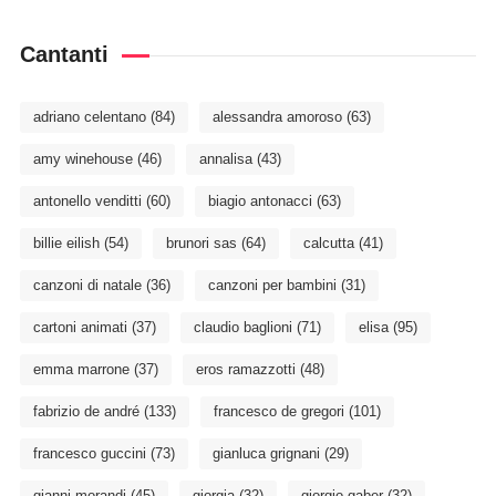
Cantanti
adriano celentano
(84)
alessandra amoroso
(63)
amy winehouse
(46)
annalisa
(43)
antonello venditti
(60)
biagio antonacci
(63)
billie eilish
(54)
brunori sas
(64)
calcutta
(41)
canzoni di natale
(36)
canzoni per bambini
(31)
cartoni animati
(37)
claudio baglioni
(71)
elisa
(95)
emma marrone
(37)
eros ramazzotti
(48)
fabrizio de andré
(133)
francesco de gregori
(101)
francesco guccini
(73)
gianluca grignani
(29)
gianni morandi
(45)
giorgia
(32)
giorgio gaber
(32)