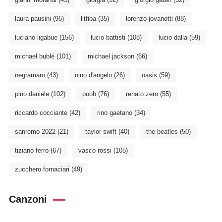
laura pausini
(95)
litfiba
(35)
lorenzo jovanotti
(88)
luciano ligabue
(156)
lucio battisti
(108)
lucio dalla
(59)
michael bublé
(101)
michael jackson
(66)
negramaro
(43)
nino d'angelo
(26)
oasis
(59)
pino daniele
(102)
pooh
(76)
renato zero
(55)
riccardo cocciante
(42)
rino gaetano
(34)
sanremo 2022
(21)
taylor swift
(40)
the beatles
(50)
tiziano ferro
(67)
vasco rossi
(105)
zucchero fornaciari
(49)
Canzoni