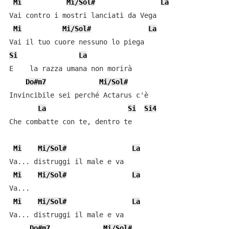
Mi
Mi/Sol#
La
Vai contro i mostri lanciati da Vega

Mi
Mi/Sol#
La
Si
La
E    la razza umana non morirà

Do#m7
Mi/Sol#
Invincibile sei perché Actarus c'è

La
Si
Si4
Che combatte con te, dentro te

Mi
Mi/Sol#
La
Va... distruggi il male e va

Mi
Mi/Sol#
La
Va...

Mi
Mi/Sol#
La
Va... distruggi il male e va

Do#m7
Mi/Sol#