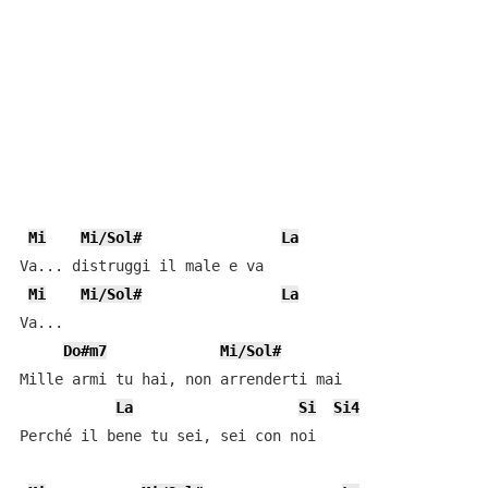
Mi
Mi/Sol#
La
Va... distruggi il male e va

Mi
Mi/Sol#
La
Va...

Do#m7
Mi/Sol#
Mille armi tu hai, non arrenderti mai

La
Si
Si4
Perché il bene tu sei, sei con noi
