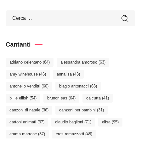
Cantanti
adriano celentano
(84)
alessandra amoroso
(63)
amy winehouse
(46)
annalisa
(43)
antonello venditti
(60)
biagio antonacci
(63)
billie eilish
(54)
brunori sas
(64)
calcutta
(41)
canzoni di natale
(36)
canzoni per bambini
(31)
cartoni animati
(37)
claudio baglioni
(71)
elisa
(95)
emma marrone
(37)
eros ramazzotti
(48)