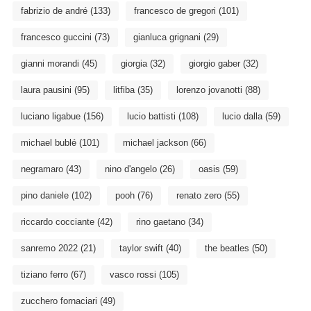
fabrizio de andré
(133)
francesco de gregori
(101)
francesco guccini
(73)
gianluca grignani
(29)
gianni morandi
(45)
giorgia
(32)
giorgio gaber
(32)
laura pausini
(95)
litfiba
(35)
lorenzo jovanotti
(88)
luciano ligabue
(156)
lucio battisti
(108)
lucio dalla
(59)
michael bublé
(101)
michael jackson
(66)
negramaro
(43)
nino d'angelo
(26)
oasis
(59)
pino daniele
(102)
pooh
(76)
renato zero
(55)
riccardo cocciante
(42)
rino gaetano
(34)
sanremo 2022
(21)
taylor swift
(40)
the beatles
(50)
tiziano ferro
(67)
vasco rossi
(105)
zucchero fornaciari
(49)