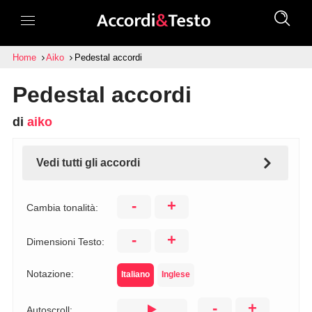
Home
Aiko
Pedestal accordi
Pedestal accordi
di
aiko
Vedi tutti gli accordi
-
+
Cambia tonalità:
-
+
Dimensioni Testo:
Notazione:
Italiano
Inglese
-
+
Autoscroll: