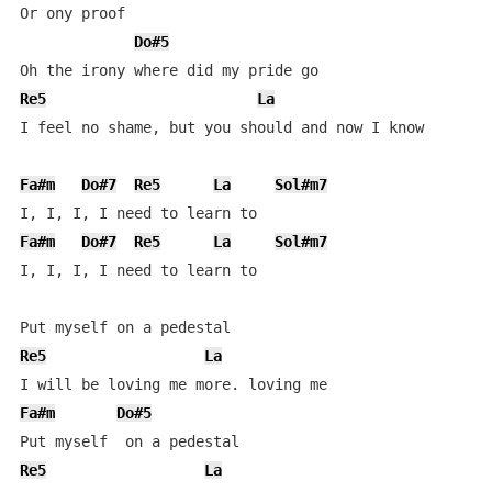
Or ony proof

Do#5
Re5
La
I feel no shame, but you should and now I know

Fa#m
Do#7
Re5
La
Sol#m7
Fa#m
Do#7
Re5
La
Sol#m7
I, I, I, I need to learn to

Re5
La
Fa#m
Do#5
Re5
La