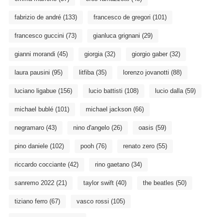
fabrizio de andré
(133)
francesco de gregori
(101)
francesco guccini
(73)
gianluca grignani
(29)
gianni morandi
(45)
giorgia
(32)
giorgio gaber
(32)
laura pausini
(95)
litfiba
(35)
lorenzo jovanotti
(88)
luciano ligabue
(156)
lucio battisti
(108)
lucio dalla
(59)
michael bublé
(101)
michael jackson
(66)
negramaro
(43)
nino d'angelo
(26)
oasis
(59)
pino daniele
(102)
pooh
(76)
renato zero
(55)
riccardo cocciante
(42)
rino gaetano
(34)
sanremo 2022
(21)
taylor swift
(40)
the beatles
(50)
tiziano ferro
(67)
vasco rossi
(105)