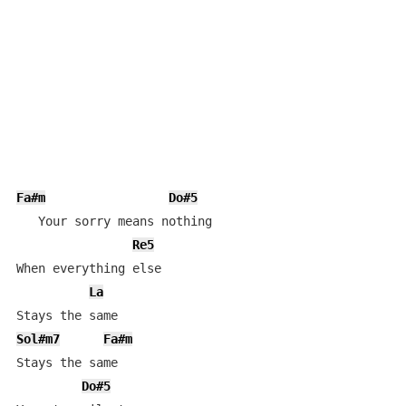
Fa#m
Do#5
   Your sorry means nothing

Re5
When everything else

La
Sol#m7
Fa#m
Stays the same

Do#5