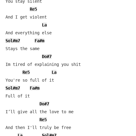
You stay silent

Re5
And I get violent

La
Sol#m7
Fa#m
Stays the same

Do#7
Im tired of explaining you shit

Re5
La
Sol#m7
Fa#m
Full of it

Do#7
I’ll give all the love to me

Re5
And then I'll truly be free

La
Sol#m7