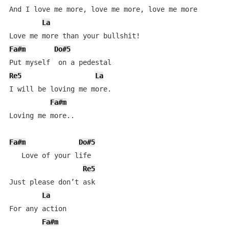
And I love me more, love me more, love me more

La
Fa#m
Do#5
Re5
La
I will be loving me more.

Fa#m
Loving mе more..

Fa#m
Do#5
   Love of your life

Re5
Just please don’t ask

La
For any action

Fa#m