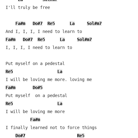
I'll truly be free

Fa#m
Do#7
Re5
La
Sol#m7
Fa#m
Do#7
Re5
La
Sol#m7
I, I, I, I need to learn to

Re5
La
Fa#m
Do#5
Re5
La
I will be loving mе more

Fa#m
I finally learned not to forcе things

Do#7
Re5