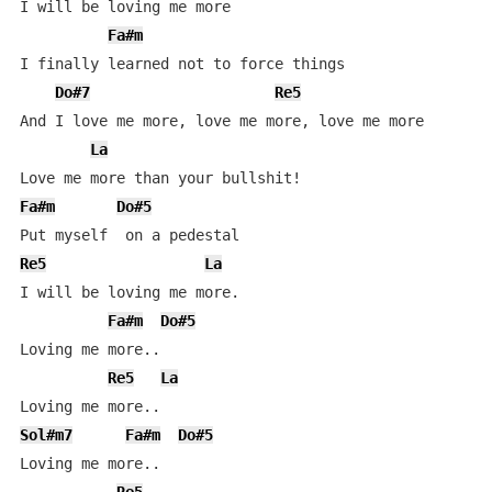
I will be loving mе more

Fa#m
I finally learned not to forcе things

Do#7
Re5
And I love me more, love me more, love me more

La
Fa#m
Do#5
Re5
La
I will be loving me more.

Fa#m
Do#5
Loving mе more..

Re5
La
Sol#m7
Fa#m
Do#5
Loving mе more..
