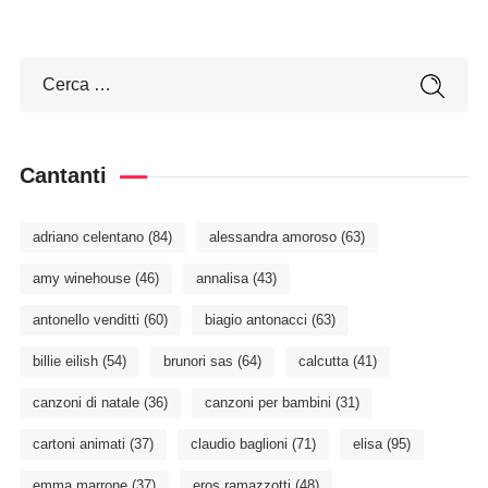
Cantanti
adriano celentano
(84)
alessandra amoroso
(63)
amy winehouse
(46)
annalisa
(43)
antonello venditti
(60)
biagio antonacci
(63)
billie eilish
(54)
brunori sas
(64)
calcutta
(41)
canzoni di natale
(36)
canzoni per bambini
(31)
cartoni animati
(37)
claudio baglioni
(71)
elisa
(95)
emma marrone
(37)
eros ramazzotti
(48)