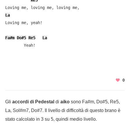
Re5
La
Loving me, yeah!

Fa#m
Do#5
Re5
La
        Yeah!
0
Gli
accordi di Pedestal
di
aiko
sono Fa#m, Do#5, Re5,
La, Sol#m7, Do#7. Il livello di difficoltà di questo brano è
stato calcolato in 3 su 5, quindi medio livello.