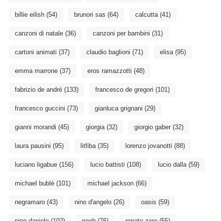
billie eilish
(54)
brunori sas
(64)
calcutta
(41)
canzoni di natale
(36)
canzoni per bambini
(31)
cartoni animati
(37)
claudio baglioni
(71)
elisa
(95)
emma marrone
(37)
eros ramazzotti
(48)
fabrizio de andré
(133)
francesco de gregori
(101)
francesco guccini
(73)
gianluca grignani
(29)
gianni morandi
(45)
giorgia
(32)
giorgio gaber
(32)
laura pausini
(95)
litfiba
(35)
lorenzo jovanotti
(88)
luciano ligabue
(156)
lucio battisti
(108)
lucio dalla
(59)
michael bublé
(101)
michael jackson
(66)
negramaro
(43)
nino d'angelo
(26)
oasis
(59)
pino daniele
(102)
pooh
(76)
renato zero
(55)