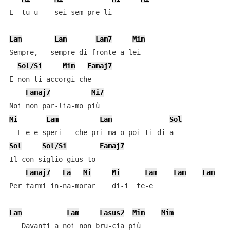
E  tu-u    sei sem-pre lì

Lam
Lam
Lam7
Mim
Sempre,   sempre di fronte a lei

Sol/Si
Mim
Famaj7
E non ti accorgi che

Famaj7
Mi7
Mi
Lam
Lam
Sol
Sol
Sol/Si
Famaj7
Il con-siglio gius-to

Famaj7
Fa
Mi
Mi
Lam
Lam
Lam
Per farmi in-na-morar    di-i  te-e

Lam
Lam
Lasus2
Mim
Mim