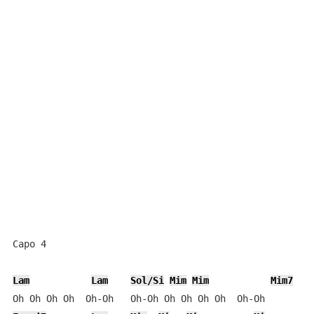
Capo 4

Lam
Lam
Sol/Si
Mim
Mim
Mim7
F