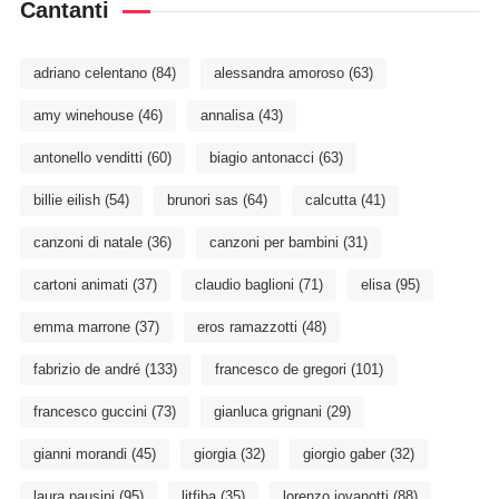
Cantanti
adriano celentano
(84)
alessandra amoroso
(63)
amy winehouse
(46)
annalisa
(43)
antonello venditti
(60)
biagio antonacci
(63)
billie eilish
(54)
brunori sas
(64)
calcutta
(41)
canzoni di natale
(36)
canzoni per bambini
(31)
cartoni animati
(37)
claudio baglioni
(71)
elisa
(95)
emma marrone
(37)
eros ramazzotti
(48)
fabrizio de andré
(133)
francesco de gregori
(101)
francesco guccini
(73)
gianluca grignani
(29)
gianni morandi
(45)
giorgia
(32)
giorgio gaber
(32)
laura pausini
(95)
litfiba
(35)
lorenzo jovanotti
(88)