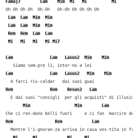
Famaj7
Lam
Mim
Mi
Mi
Mi
Oh Oh Oh Oh  Oh-Oh   Oh-Oh Oh Oh Oh Oh

Lam
Lam
Mim
Mim
Lam
Lam
Mim
Mim
Rem
Rem
Lam
Lam
Mi
Mi
Mi
Mi
Mi7
Lam
Lam
Lasus2
Mim
Mim
Lam
Lam
Lasus2
Mim
Mim
Rem
Rem
Resus2
Lam
  E dai suoi "consigli  per gli acquisti" di illusioni
Mim
Mim
Lam
Rem
Rem
Lam
  Mentre l'i-gnoran-za arriva in casa ves-tita in frac
Mi
Mi
Mi
Mi