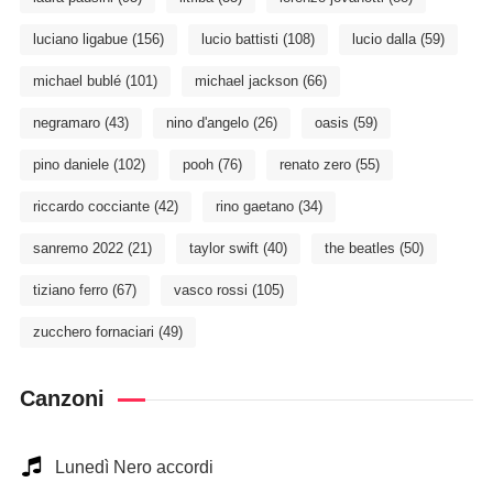
luciano ligabue
(156)
lucio battisti
(108)
lucio dalla
(59)
michael bublé
(101)
michael jackson
(66)
negramaro
(43)
nino d'angelo
(26)
oasis
(59)
pino daniele
(102)
pooh
(76)
renato zero
(55)
riccardo cocciante
(42)
rino gaetano
(34)
sanremo 2022
(21)
taylor swift
(40)
the beatles
(50)
tiziano ferro
(67)
vasco rossi
(105)
zucchero fornaciari
(49)
Canzoni
Lunedì Nero accordi