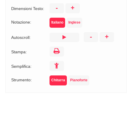
-
+
Dimensioni Testo:
Notazione:
Italiano
Inglese
-
+
Autoscroll:
Stampa:
Semplifica:
Strumento:
Chitarra
Pianoforte