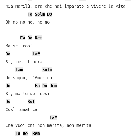
Mia Marilù, ora che hai imparato a vivere la vita

Fa
Solm
Do
Oh no no no, no no

Fa
Do
Rem
Do
La#
Sì, così libera

Lam
Solm
Do
Fa
Do
Rem
Do
Sol
Così lunatica

La#
Che vuoi chi non merita, non merita

Fa
Do
Rem