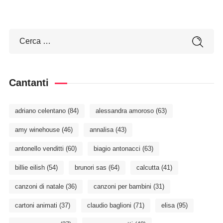
Cantanti
adriano celentano
(84)
alessandra amoroso
(63)
amy winehouse
(46)
annalisa
(43)
antonello venditti
(60)
biagio antonacci
(63)
billie eilish
(54)
brunori sas
(64)
calcutta
(41)
canzoni di natale
(36)
canzoni per bambini
(31)
cartoni animati
(37)
claudio baglioni
(71)
elisa
(95)