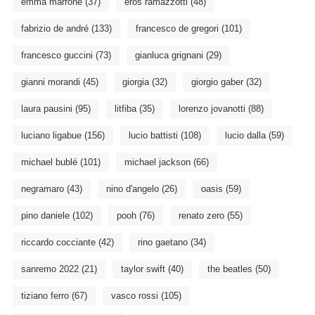
emma marrone
(37)
eros ramazzotti
(48)
fabrizio de andré
(133)
francesco de gregori
(101)
francesco guccini
(73)
gianluca grignani
(29)
gianni morandi
(45)
giorgia
(32)
giorgio gaber
(32)
laura pausini
(95)
litfiba
(35)
lorenzo jovanotti
(88)
luciano ligabue
(156)
lucio battisti
(108)
lucio dalla
(59)
michael bublé
(101)
michael jackson
(66)
negramaro
(43)
nino d'angelo
(26)
oasis
(59)
pino daniele
(102)
pooh
(76)
renato zero
(55)
riccardo cocciante
(42)
rino gaetano
(34)
sanremo 2022
(21)
taylor swift
(40)
the beatles
(50)
tiziano ferro
(67)
vasco rossi
(105)