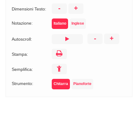
-
+
Dimensioni Testo:
Notazione:
Italiano
Inglese
-
+
Autoscroll:
Stampa:
Semplifica:
Strumento:
Chitarra
Pianoforte