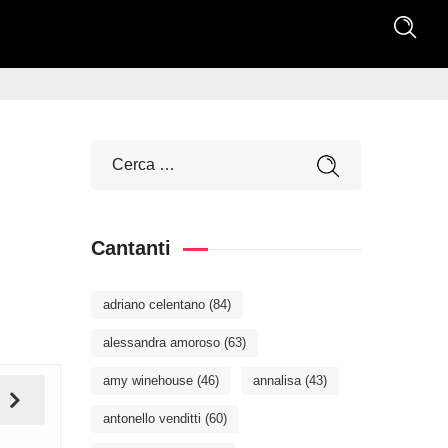
Cantanti
adriano celentano
(84)
alessandra amoroso
(63)
amy winehouse
(46)
annalisa
(43)
antonello venditti
(60)