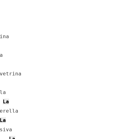
a

La
erella

La
iva

La